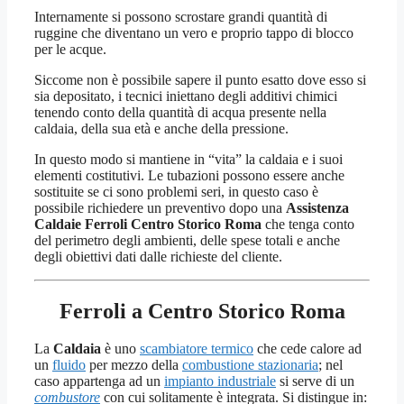
Internamente si possono scrostare grandi quantità di
ruggine che diventano un vero e proprio tappo di blocco
per le acque.
Siccome non è possibile sapere il punto esatto dove esso si
sia depositato, i tecnici iniettano degli additivi chimici
tenendo conto della quantità di acqua presente nella
caldaia, della sua età e anche della pressione.
In questo modo si mantiene in “vita” la caldaia e i suoi
elementi costitutivi. Le tubazioni possono essere anche
sostituite se ci sono problemi seri, in questo caso è
possibile richiedere un preventivo dopo una
Assistenza
Caldaie Ferroli Centro Storico Roma
che tenga conto
del perimetro degli ambienti, delle spese totali e anche
degli obiettivi dati dalle richieste del cliente.
Ferroli a Centro Storico Roma
La
Caldaia
è uno
scambiatore termico
che cede calore ad
un
fluido
per mezzo della
combustione stazionaria
; nel
caso appartenga ad un
impianto industriale
si serve di un
combustore
con cui solitamente è integrata. Si distingue in: