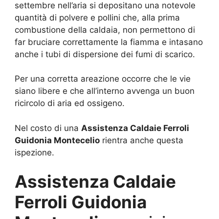
settembre nell’aria si depositano una notevole
quantità di polvere e pollini che, alla prima
combustione della caldaia, non permettono di
far bruciare correttamente la fiamma e intasano
anche i tubi di dispersione dei fumi di scarico.
Per una corretta areazione occorre che le vie
siano libere e che all’interno avvenga un buon
ricircolo di aria ed ossigeno.
Nel costo di una
Assistenza Caldaie Ferroli
Guidonia Montecelio
rientra anche questa
ispezione.
Assistenza Caldaie
Ferroli Guidonia