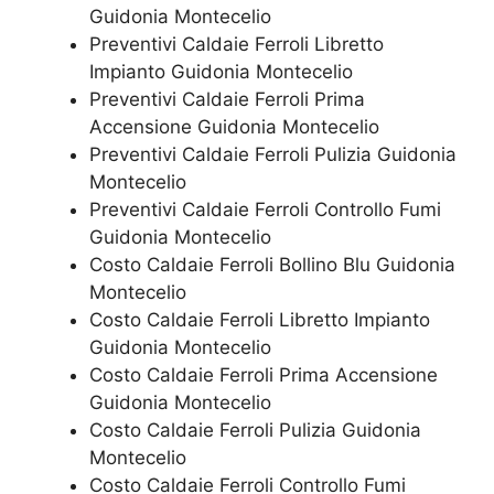
Guidonia Montecelio
Preventivi Caldaie Ferroli Libretto
Impianto Guidonia Montecelio
Preventivi Caldaie Ferroli Prima
Accensione Guidonia Montecelio
Preventivi Caldaie Ferroli Pulizia Guidonia
Montecelio
Preventivi Caldaie Ferroli Controllo Fumi
Guidonia Montecelio
Costo Caldaie Ferroli Bollino Blu Guidonia
Montecelio
Costo Caldaie Ferroli Libretto Impianto
Guidonia Montecelio
Costo Caldaie Ferroli Prima Accensione
Guidonia Montecelio
Costo Caldaie Ferroli Pulizia Guidonia
Montecelio
Costo Caldaie Ferroli Controllo Fumi