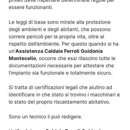
privati deve rispettare determinate regole per
essere funzionanti.
Le leggi di base sono mirate alla protezione
degli ambienti e degli abitanti, che possono
correre pericoli per la propria vita, oltre al
rispetto dell’ambiente. Per questo quando si ha
un’
Assistenza Caldaie Ferroli Guidonia
Montecelio
, occorre che essi rilascino tutte le
documentazioni necessarie per attestare che
l’impianto sia funzionale e totalmente sicuro.
Si tratta di certificazioni legali che aiutino ad
identificare in che stato si trovino i macchinari e
lo stato del proprio riscaldamento abitativo.
Sono un tecnico li può redigere.