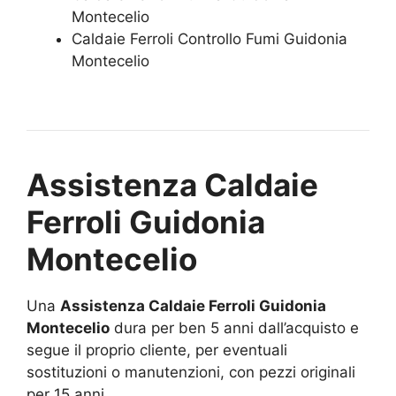
Montecelio
Caldaie Ferroli Controllo Fumi Guidonia
Montecelio
Assistenza Caldaie
Ferroli Guidonia
Montecelio
Una
Assistenza Caldaie Ferroli Guidonia
Montecelio
dura per ben 5 anni dall’acquisto e
segue il proprio cliente, per eventuali
sostituzioni o manutenzioni, con pezzi originali
per 15 anni.