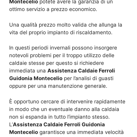
Montecelio
potete avere la garanzia di un
ottimo servizio a prezzo economico.
Una qualità prezzo molto valida che allunga la
vita del proprio impianto di riscaldamento.
In questi periodi invernali possono insorgere
notevoli problemi per il troppo utilizzo delle
caldaie stesse per questo si richiedere
immediata una
Assistenza Caldaie Ferroli
Guidonia Montecelio
per l’analisi di guasti
oppure per una manutenzione generale.
È opportuno cercare di intervenire rapidamente
in modo che un eventuale danno alla caldaia
non si espanda in tutto l’impianto stesso.
L’
Assistenza Caldaie Ferroli Guidonia
Montecelio
garantisce una immediata velocità