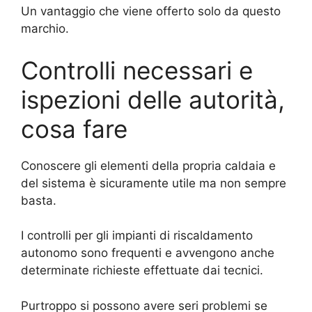
Un vantaggio che viene offerto solo da questo
marchio.
Controlli necessari e
ispezioni delle autorità,
cosa fare
Conoscere gli elementi della propria caldaia e
del sistema è sicuramente utile ma non sempre
basta.
I controlli per gli impianti di riscaldamento
autonomo sono frequenti e avvengono anche
determinate richieste effettuate dai tecnici.
Purtroppo si possono avere seri problemi se