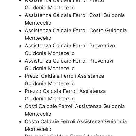
Assistenza Caldaie Ferroli Prezzi
Guidonia Montecelio
Assistenza Caldaie Ferroli Costi Guidonia
Montecelio
Assistenza Caldaie Ferroli Costo Guidonia
Montecelio
Assistenza Caldaie Ferroli Preventivo
Guidonia Montecelio
Assistenza Caldaie Ferroli Preventivi
Guidonia Montecelio
Prezzi Caldaie Ferroli Assistenza
Guidonia Montecelio
Prezzo Caldaie Ferroli Assistenza
Guidonia Montecelio
Costi Caldaie Ferroli Assistenza Guidonia
Montecelio
Costo Caldaie Ferroli Assistenza Guidonia
Montecelio