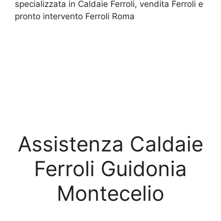
specializzata in Caldaie Ferroli, vendita Ferroli e
pronto intervento Ferroli Roma
Assistenza Caldaie
Ferroli Guidonia
Montecelio