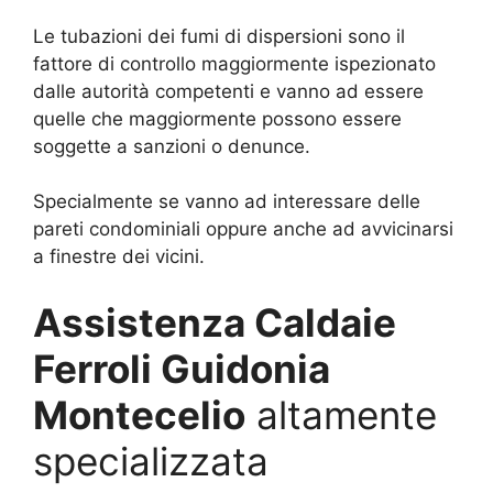
Le tubazioni dei fumi di dispersioni sono il
fattore di controllo maggiormente ispezionato
dalle autorità competenti e vanno ad essere
quelle che maggiormente possono essere
soggette a sanzioni o denunce.
Specialmente se vanno ad interessare delle
pareti condominiali oppure anche ad avvicinarsi
a finestre dei vicini.
Assistenza Caldaie
Ferroli Guidonia
Montecelio
altamente
specializzata