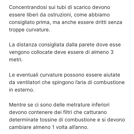
Concentrandosi sui tubi di scarico devono
essere liberi da ostruzioni, come abbiamo
consigliato prima, ma anche essere dritti senza
troppe curvature.
La distanza consigliata dalla parete dove esse
vengono collocate deve essere di almeno 3
metri.
Le eventuali curvature possono essere aiutate
da ventilatori che spingono l’aria di combustione
in esterno.
Mentre se ci sono delle metrature inferiori
devono contenere dei filtri che catturano
determinate tossine di combustione e si devono
cambiare almeno 1 volta all’anno.