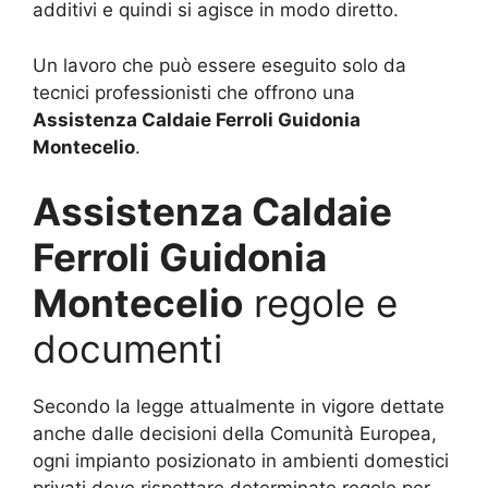
additivi e quindi si agisce in modo diretto.
Un lavoro che può essere eseguito solo da
tecnici professionisti che offrono una
Assistenza Caldaie Ferroli Guidonia
Montecelio
.
Assistenza Caldaie
Ferroli Guidonia
Montecelio
regole e
documenti
Secondo la legge attualmente in vigore dettate
anche dalle decisioni della Comunità Europea,
ogni impianto posizionato in ambienti domestici