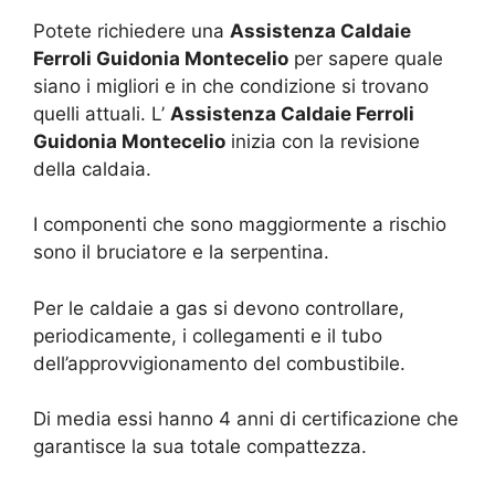
Potete richiedere una
Assistenza Caldaie
Ferroli Guidonia Montecelio
per sapere quale
siano i migliori e in che condizione si trovano
quelli attuali. L’
Assistenza Caldaie Ferroli
Guidonia Montecelio
inizia con la revisione
della caldaia.
I componenti che sono maggiormente a rischio
sono il bruciatore e la serpentina.
Per le caldaie a gas si devono controllare,
periodicamente, i collegamenti e il tubo
dell’approvvigionamento del combustibile.
Di media essi hanno 4 anni di certificazione che
garantisce la sua totale compattezza.