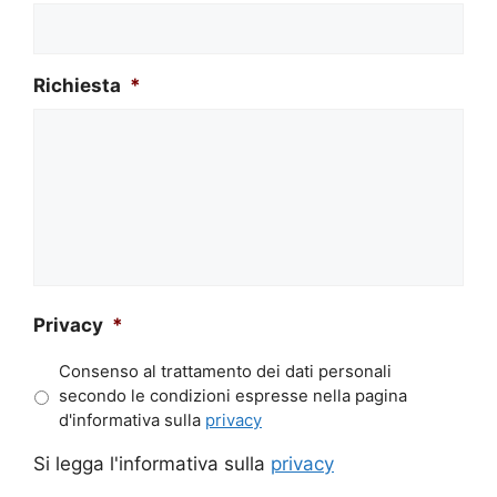
Richiesta
*
Privacy
*
Consenso al trattamento dei dati personali
secondo le condizioni espresse nella pagina
d'informativa sulla
privacy
Si legga l'informativa sulla
privacy