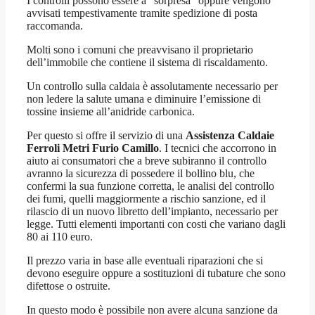
I controlli possono essere a “sorpresa” oppure vengono
avvisati tempestivamente tramite spedizione di posta
raccomanda.
Molti sono i comuni che preavvisano il proprietario
dell’immobile che contiene il sistema di riscaldamento.
Un controllo sulla caldaia è assolutamente necessario per
non ledere la salute umana e diminuire l’emissione di
tossine insieme all’anidride carbonica.
Per questo si offre il servizio di una
Assistenza Caldaie
Ferroli Metri Furio Camillo
. I tecnici che accorrono in
aiuto ai consumatori che a breve subiranno il controllo
avranno la sicurezza di possedere il bollino blu, che
confermi la sua funzione corretta, le analisi del controllo
dei fumi, quelli maggiormente a rischio sanzione, ed il
rilascio di un nuovo libretto dell’impianto, necessario per
legge. Tutti elementi importanti con costi che variano dagli
80 ai 110 euro.
Il prezzo varia in base alle eventuali riparazioni che si
devono eseguire oppure a sostituzioni di tubature che sono
difettose o ostruite.
In questo modo è possibile non avere alcuna sanzione da