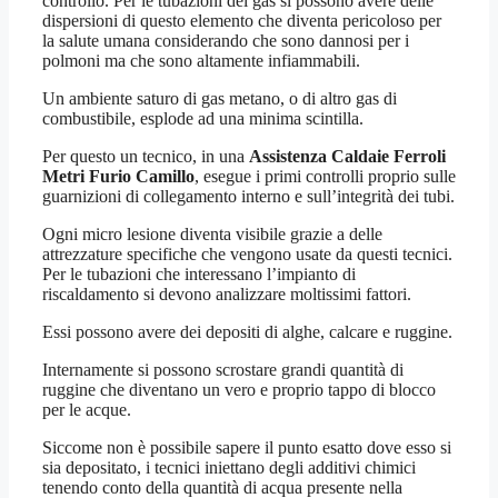
controllo. Per le tubazioni del gas si possono avere delle
dispersioni di questo elemento che diventa pericoloso per
la salute umana considerando che sono dannosi per i
polmoni ma che sono altamente infiammabili.
Un ambiente saturo di gas metano, o di altro gas di
combustibile, esplode ad una minima scintilla.
Per questo un tecnico, in una
Assistenza Caldaie Ferroli
Metri Furio Camillo
, esegue i primi controlli proprio sulle
guarnizioni di collegamento interno e sull’integrità dei tubi.
Ogni micro lesione diventa visibile grazie a delle
attrezzature specifiche che vengono usate da questi tecnici.
Per le tubazioni che interessano l’impianto di
riscaldamento si devono analizzare moltissimi fattori.
Essi possono avere dei depositi di alghe, calcare e ruggine.
Internamente si possono scrostare grandi quantità di
ruggine che diventano un vero e proprio tappo di blocco
per le acque.
Siccome non è possibile sapere il punto esatto dove esso si
sia depositato, i tecnici iniettano degli additivi chimici
tenendo conto della quantità di acqua presente nella