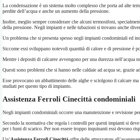
La condensazione è un sistema molto complesso che porta ad alte temper
perdite dell’acqua e anche un aumento della pressione.
Inoltre, meglio sempre considerare che alcuni termosifoni, specialmen
della pressione. Negli impianti e nelle tubazioni si trovano anche divers
Un problema che si presenta spesso negli impianti condominiali ed indu
Siccome essi sviluppano notevoli quantità di calore e di pressione è po
Mentre i depositi di calcaree avvengono per una durezza nell’acqua n
Questi sono problemi che si hanno nelle caldaie ad acqua se, grazie 
Esse provocano un abbattimento delle alghe e sciolgono il calcare ma 
studiati per questo tipo di impianto.
Assistenza Ferroli Cinecittà
condominiali
Negli impianti condominiali occorre una manutenzione e revisione per
Secondo la normativa che regola i controlli per questi impianti si de
per i fumi di scarico. Per non essere troppo inquinanti essi devono risp
Un’
Assistenza Ferroli Cinecittà
offre delle attrezzature all’avanguar