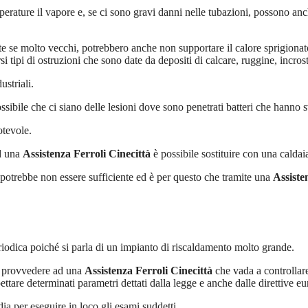
ature il vapore e, se ci sono gravi danni nelle tubazioni, possono anch
te se molto vecchi, potrebbero anche non supportare il calore sprigion
i tipi di ostruzioni che sono date da depositi di calcare, ruggine, incros
striali.
ssibile che ci siano delle lesioni dove sono penetrati batteri che hanno s
otevole.
ad una
Assistenza Ferroli Cinecittà
è possibile sostituire con una calda
potrebbe non essere sufficiente ed è per questo che tramite una
Assiste
iodica poiché si parla di un impianto di riscaldamento molto grande.
ve provvedere ad una
Assistenza Ferroli Cinecittà
che vada a controllare 
ettare determinati parametri dettati dalla legge e anche dalle direttive e
dia per eseguire in loco gli esami suddetti.