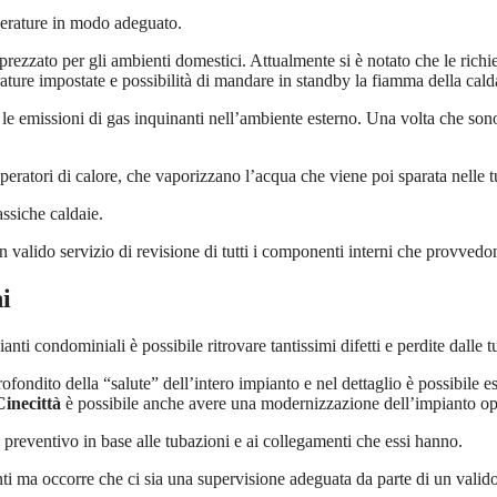
mperature in modo adeguato.
prezzato per gli ambienti domestici. Attualmente si è notato che le richies
ure impostate e possibilità di mandare in standby la fiamma della calda
 le emissioni di gas inquinanti nell’ambiente esterno. Una volta che sono
uperatori di calore, che vaporizzano l’acqua che viene poi sparata nelle t
assiche caldaie.
n valido servizio di revisione di tutti i componenti interni che provvedo
i
nti condominiali è possibile ritrovare tantissimi difetti e perdite dalle
fondito della “salute” dell’intero impianto e nel dettaglio è possibile 
Cinecittà
è possibile anche avere una modernizzazione dell’impianto opp
 preventivo in base alle tubazioni e ai collegamenti che essi hanno.
ti ma occorre che ci sia una supervisione adeguata da parte di un valido