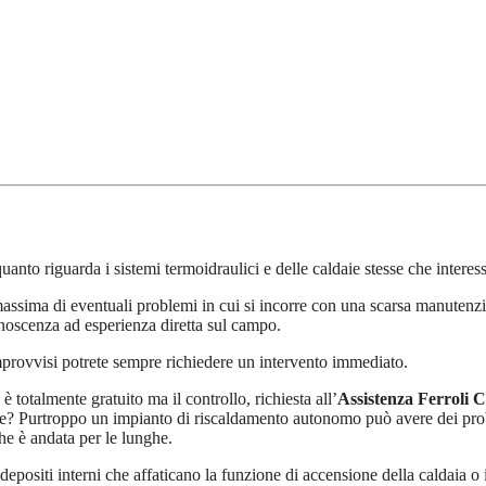
uanto riguarda i sistemi termoidraulici e delle caldaie stesse che interes
ssima di eventuali problemi in cui si incorre con una scarsa manutenzi
onoscenza ad esperienza diretta sul campo.
mprovvisi potrete sempre richiedere un intervento immediato.
è totalmente gratuito ma il controllo, richiesta all’
Assistenza Ferroli C
e? Purtroppo un impianto di riscaldamento autonomo può avere dei probl
che è andata per le lunghe.
depositi interni che affaticano la funzione di accensione della caldaia o 