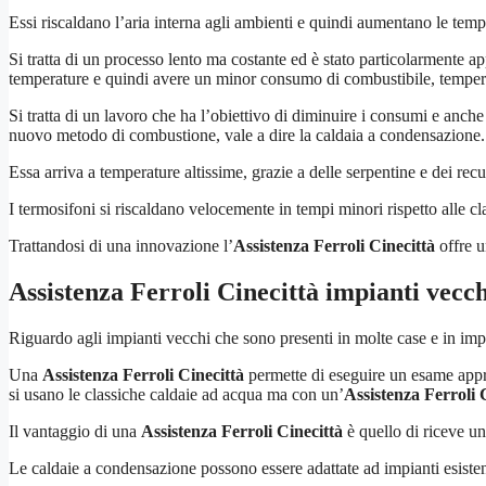
Essi riscaldano l’aria interna agli ambienti e quindi aumentano le te
Si tratta di un processo lento ma costante ed è stato particolarmente ap
temperature e quindi avere un minor consumo di combustibile, temperat
Si tratta di un lavoro che ha l’obiettivo di diminuire i consumi e anche
nuovo metodo di combustione, vale a dire la caldaia a condensazione.
Essa arriva a temperature altissime, grazie a delle serpentine e dei rec
I termosifoni si riscaldano velocemente in tempi minori rispetto alle cl
Trattandosi di una innovazione l’
Assistenza Ferroli Cinecittà
offre u
Assistenza Ferroli Cinecittà
impianti vecch
Riguardo agli impianti vecchi che sono presenti in molte case e in impia
Una
Assistenza Ferroli Cinecittà
permette di eseguire un esame appro
si usano le classiche caldaie ad acqua ma con un’
Assistenza Ferroli 
Il vantaggio di una
Assistenza Ferroli Cinecittà
è quello di riceve un
Le caldaie a condensazione possono essere adattate ad impianti esisten