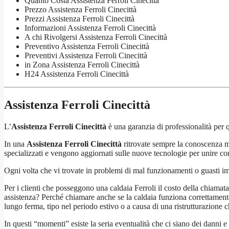
Quanto Costa Assistenza Ferroli Cinecittà
Prezzo Assistenza Ferroli Cinecittà
Prezzi Assistenza Ferroli Cinecittà
Informazioni Assistenza Ferroli Cinecittà
A chi Rivolgersi Assistenza Ferroli Cinecittà
Preventivo Assistenza Ferroli Cinecittà
Preventivi Assistenza Ferroli Cinecittà
in Zona Assistenza Ferroli Cinecittà
H24 Assistenza Ferroli Cinecittà
Assistenza Ferroli Cinecittà
L’
Assistenza Ferroli Cinecittà
è una garanzia di professionalità per q
In una
Assistenza Ferroli Cinecittà
ritrovate sempre la conoscenza ma
specializzati e vengono aggiornati sulle nuove tecnologie per unire c
Ogni volta che vi trovate in problemi di mal funzionamenti o guasti i
Per i clienti che posseggono una caldaia Ferroli il costo della chiamata 
assistenza? Perché chiamare anche se la caldaia funziona correttament
lungo ferma, tipo nel periodo estivo o a causa di una ristrutturazione 
In questi “momenti” esiste la seria eventualità che ci siano dei danni e 