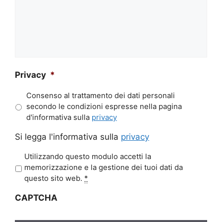
Privacy
*
Consenso al trattamento dei dati personali
secondo le condizioni espresse nella pagina
d'informativa sulla
privacy
Si legga l'informativa sulla
privacy
P
Utilizzando questo modulo accetti la
r
memorizzazione e la gestione dei tuoi dati da
i
questo sito web.
*
v
CAPTCHA
a
c
y