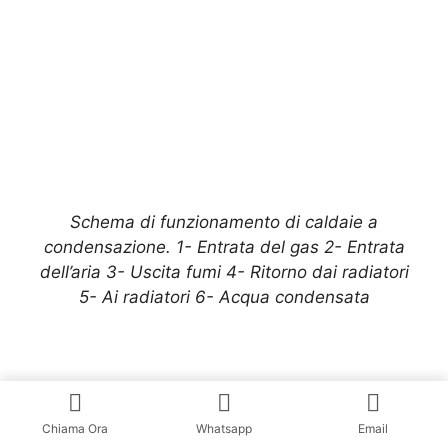
Schema di funzionamento di caldaie a
condensazione. 1- Entrata del gas 2- Entrata
dell’aria 3- Uscita fumi 4- Ritorno dai radiatori
5- Ai radiatori 6- Acqua condensata
Assistenza Ferroli Coppedè
: leader nel settore
della termoidraulica, specializzata in Caldaie
Chiama Ora
Whatsapp
Email