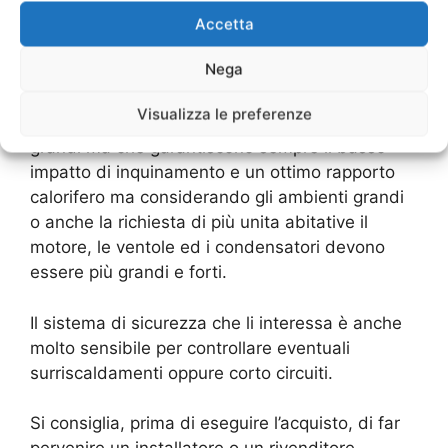
maggiormente costose poiché devono essere in
Accetta
grado di sostenere una grande richiesta di
Nega
vapore acqueo per il riscaldamento.
Visualizza le preferenze
Si tratta di strutture che sono maggiormente
grandi ma che garantiscono sempre il basso
impatto di inquinamento e un ottimo rapporto
calorifero ma considerando gli ambienti grandi
o anche la richiesta di più unita abitative il
motore, le ventole ed i condensatori devono
essere più grandi e forti.
Il sistema di sicurezza che li interessa è anche
molto sensibile per controllare eventuali
surriscaldamenti oppure corto circuiti.
Si consiglia, prima di eseguire l’acquisto, di far