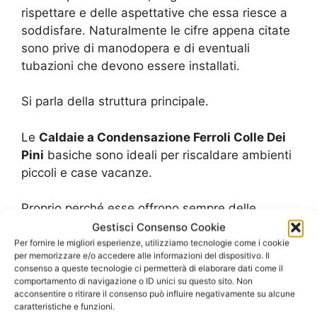
rispettare e delle aspettative che essa riesce a
soddisfare. Naturalmente le cifre appena citate
sono prive di manodopera e di eventuali
tubazioni che devono essere installati.
Si parla della struttura principale.
Le
Caldaie a Condensazione Ferroli Colle Dei
Pini
basiche sono ideali per riscaldare ambienti
piccoli e case vacanze.
Proprio perché esse offrono sempre delle
qualità di condensazione e temperature
Gestisci Consenso Cookie
uniformi sono ideali per questi tipi di ambienti.
Per fornire le migliori esperienze, utilizziamo tecnologie come i cookie
per memorizzare e/o accedere alle informazioni del dispositivo. Il
consenso a queste tecnologie ci permetterà di elaborare dati come il
Mentre per ambienti grandi o condomini si
comportamento di navigazione o ID unici su questo sito. Non
acconsentire o ritirare il consenso può influire negativamente su alcune
devono scegliere delle
Caldaie a
caratteristiche e funzioni.
Condensazione Ferroli Colle Dei Pini
che sono