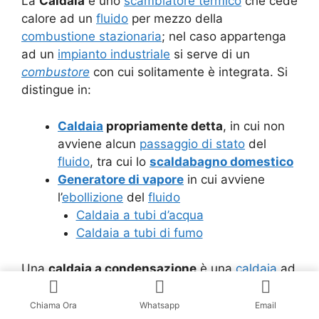
La
Caldaia
è uno
scambiatore termico
che cede
calore ad un
fluido
per mezzo della
combustione stazionaria
; nel caso appartenga
ad un
impianto industriale
si serve di un
combustore
con cui solitamente è integrata. Si
distingue in:
Caldaia
propriamente detta
, in cui non
avviene alcun
passaggio di stato
del
fluido
, tra cui lo
scaldabagno domestico
Generatore di vapore
in cui avviene
l’
ebollizione
del
fluido
Caldaia a tubi d’acqua
Caldaia a tubi di fumo
Una
caldaia a condensazione
è una
caldaia
ad
acqua calda nella quale si ha la
condensazione
del
vapore acqueo
dei
fumi
di scarico. In questo
Chiama Ora
Whatsapp
Email