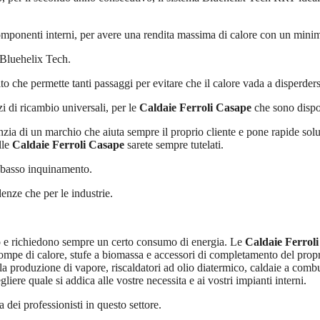
e componenti interni, per avere una rendita massima di calore con un mi
i Bluehelix Tech.
 che permette tanti passaggi per evitare che il calore vada a disperders
i di ricambio universali, per le
Caldaie Ferroli Casape
che sono dispo
zia di un marchio che aiuta sempre il proprio cliente e pone rapide solu
lle
Caldaie Ferroli Casape
sarete sempre tutelati.
a basso inquinamento.
enze che per le industrie.
to e richiedono sempre un certo consumo di energia. Le
Caldaie Ferrol
ompe di calore, stufe a biomassa e accessori di completamento del proprio
a produzione di vapore, riscaldatori ad olio diatermico, caldaie a combu
gliere quale si addica alle vostre necessita e ai vostri impianti interni.
 dei professionisti in questo settore.