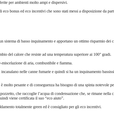
erite per ambienti molto ampi e dispersivi.
li eco bonus ed eco incentivi che sono stati messi a disposizione da par
n sistema di basso inquinamento e apportano un ottimo risparmio dei c
bio del calore che resiste ad una temperatura superiore ai 100° gradi.
re-miscelazione di aria, combustibile e fiamma.
si incanalano nelle canne fumarie e quindi si ha un inquinamento bassissi
 è molto pesante e di conseguenza ha bisogno di una spinta notevole per
i pozzetto, che raccoglie l’acqua di condensazione che, se rimane nella c
indi viene certificata il suo “eco aiuto”.
ldamento totalmente green ed è consigliato per gli eco incentivi.