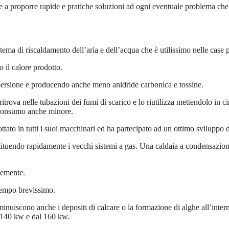
ire a proporre rapide e pratiche soluzioni ad ogni eventuale problema che 
ma di riscaldamento dell’aria e dell’acqua che è utilissimo nelle case
 il calore prodotto.
ispersione e producendo anche meno anidride carbonica e tossine.
ritrova nelle tubazioni dei fumi di scarico e lo riutilizza mettendolo in ci
n consumo anche minore.
tato in tutti i suoi macchinari ed ha partecipato ad un ottimo sviluppo d
tuendo rapidamente i vecchi sistemi a gas. Una caldaia a condensazione 
cemente.
 tempo brevissimo.
iminuiscono anche i depositi di calcare o la formazione di alghe all’inte
a 140 kw e dal 160 kw.