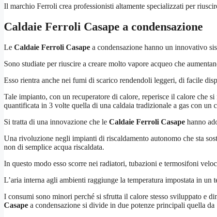
Il marchio Ferroli crea professionisti altamente specializzati per riusc
Caldaie Ferroli Casape
a condensazione
Le
Caldaie Ferroli Casape
a condensazione hanno un innovativo siste
Sono studiate per riuscire a creare molto vapore acqueo che aumentano
Esso rientra anche nei fumi di scarico rendendoli leggeri, di facile d
Tale impianto, con un recuperatore di calore, reperisce il calore che si 
quantificata in 3 volte quella di una caldaia tradizionale a gas con u
Si tratta di una innovazione che le
Caldaie Ferroli Casape
hanno adot
Una rivoluzione negli impianti di riscaldamento autonomo che sta sosti
non di semplice acqua riscaldata.
In questo modo esso scorre nei radiatori, tubazioni e termosifoni velo
L’aria interna agli ambienti raggiunge la temperatura impostata in un
I consumi sono minori perché si sfrutta il calore stesso sviluppato e d
Casape
a condensazione si divide in due potenze principali quella d