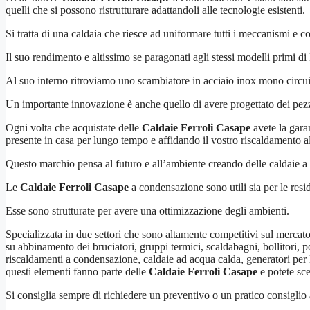
quelli che si possono ristrutturare adattandoli alle tecnologie esistenti.
Si tratta di una caldaia che riesce ad uniformare tutti i meccanismi 
Il suo rendimento e altissimo se paragonati agli stessi modelli primi d
Al suo interno ritroviamo uno scambiatore in acciaio inox mono circuito
Un importante innovazione è anche quello di avere progettato dei pezz
Ogni volta che acquistate delle
Caldaie Ferroli Casape
avete la garan
presente in casa per lungo tempo e affidando il vostro riscaldamento a
Questo marchio pensa al futuro e all’ambiente creando delle caldaie 
Le
Caldaie Ferroli Casape
a condensazione sono utili sia per le resid
Esse sono strutturate per avere una ottimizzazione degli ambienti.
Specializzata in due settori che sono altamente competitivi sul merca
su abbinamento dei bruciatori, gruppi termici, scaldabagni, bollitori, p
riscaldamenti a condensazione, caldaie ad acqua calda, generatori per l
questi elementi fanno parte delle
Caldaie Ferroli Casape
e potete sce
Si consiglia sempre di richiedere un preventivo o un pratico consiglio a