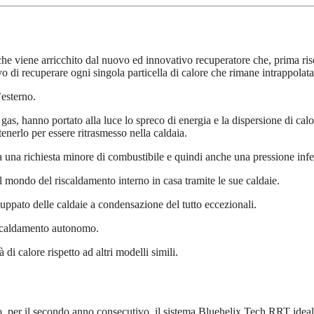
e viene arricchito dal nuovo ed innovativo recuperatore che, prima risca
o di recuperare ogni singola particella di calore che rimane intrappolata
’esterno.
 gas, hanno portato alla luce lo spreco di energia e la dispersione di cal
tenerlo per essere ritrasmesso nella caldaia.
a una richiesta minore di combustibile e quindi anche una pressione infe
 mondo del riscaldamento interno in casa tramite le sue caldaie.
luppato delle caldaie a condensazione del tutto eccezionali.
riscaldamento autonomo.
i calore rispetto ad altri modelli simili.
o, per il secondo anno consecutivo, il sistema Bluehelix Tech RRT idea