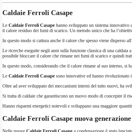
Caldaie Ferroli Casape
Le
Caldaie Ferroli Casape
hanno sviluppato un sistema innovativo ch
il calore residuo dei fumi di scarico. Un metodo unico che ha l’obiettiv
In questo modo si cattura anche il calore che spesso viene disperso all
Le ricerche eseguite negli anni sulla funzione classica di una caldaia a
possibile bloccare il calore che rimane nei fumi di scarico e quindi trat
In questo modo, considerando che il calore rimane al suo interno, si h
Le
Caldaie Ferroli Casape
sono innovative ed hanno rivoluzionato il
Oltre ad aver sviluppato dei meccanismi interni del tutto nuovi, ha svi
Si tratta di caldaie che garantiscono un nuovo modo di concepire il 
Hanno risparmi energetici notevoli e sviluppano una maggiore quantità d
Caldaie Ferroli Casape
nuova generazione
Nelle nuove
Caldaie Ferroli Casape
a condensazione è stato lanciat