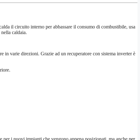
lda il circuito interno per abbassare il consumo di combustibile, usa
 nella caldaia.
ore in varie direzioni. Grazie ad un recuperatore con sistema inverter è
riore.
le per i nuovi impianti che vengono appena posizionati, ma anche per