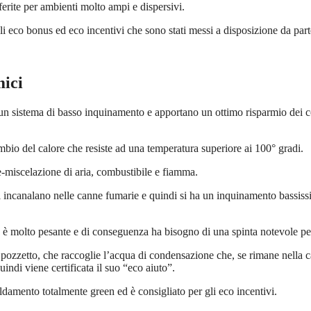
erite per ambienti molto ampi e dispersivi.
li eco bonus ed eco incentivi che sono stati messi a disposizione da par
ici
n sistema di basso inquinamento e apportano un ottimo risparmio dei c
bio del calore che resiste ad una temperatura superiore ai 100° gradi.
re-miscelazione di aria, combustibile e fiamma.
si incanalano nelle canne fumarie e quindi si ha un inquinamento bassissi
 è molto pesante e di conseguenza ha bisogno di una spinta notevole per
i pozzetto, che raccoglie l’acqua di condensazione che, se rimane nella c
indi viene certificata il suo “eco aiuto”.
ldamento totalmente green ed è consigliato per gli eco incentivi.