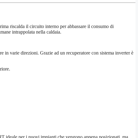
ma riscalda il circuito interno per abbassare il consumo di
imane intrappolata nella caldaia.
ore in varie direzioni. Grazie ad un recuperatore con sistema inverter è
riore.
RRT ideale per i nuovi impianti che vengono appena posizionati, ma