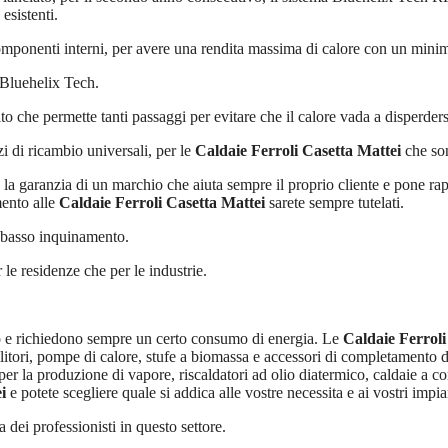
esistenti.
e componenti interni, per avere una rendita massima di calore con un mi
i Bluehelix Tech.
 che permette tanti passaggi per evitare che il calore vada a disperders
i di ricambio universali, per le
Caldaie Ferroli Casetta Mattei
che son
la garanzia di un marchio che aiuta sempre il proprio cliente e pone rap
mento alle
Caldaie Ferroli Casetta Mattei
sarete sempre tutelati.
a basso inquinamento.
 le residenze che per le industrie.
to e richiedono sempre un certo consumo di energia. Le
Caldaie Ferroli
itori, pompe di calore, stufe a biomassa e accessori di completamento del
per la produzione di vapore, riscaldatori ad olio diatermico, caldaie a c
i
e potete scegliere quale si addica alle vostre necessita e ai vostri impian
 dei professionisti in questo settore.