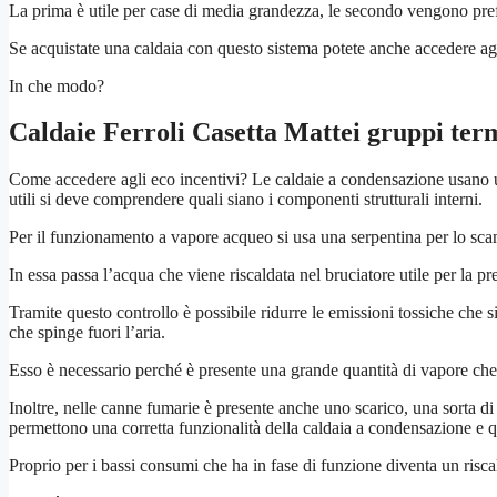
La prima è utile per case di media grandezza, le secondo vengono pref
Se acquistate una caldaia con questo sistema potete anche accedere ag
In che modo?
Caldaie Ferroli Casetta Mattei
gruppi term
Come accedere agli eco incentivi? Le caldaie a condensazione usano u
utili si deve comprendere quali siano i componenti strutturali interni.
Per il funzionamento a vapore acqueo si usa una serpentina per lo scam
In essa passa l’acqua che viene riscaldata nel bruciatore utile per la p
Tramite questo controllo è possibile ridurre le emissioni tossiche che 
che spinge fuori l’aria.
Esso è necessario perché è presente una grande quantità di vapore che
Inoltre, nelle canne fumarie è presente anche uno scarico, una sorta d
permettono una corretta funzionalità della caldaia a condensazione e qu
Proprio per i bassi consumi che ha in fase di funzione diventa un risca