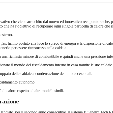
ativo che viene arricchito dal nuovo ed innovativo recuperatore che, pri
 che ha l’obiettivo di recuperare ogni singola particella di calore che r
’esterno.
 gas, hanno portato alla luce lo spreco di energia e la dispersione di cal
tenerlo per essere ritrasmesso nella caldaia.
a una richiesta minore di combustibile e quindi anche una pressione infe
onato il mondo del riscaldamento interno in casa tramite le sue caldaie.
luppato delle caldaie a condensazione del tutto eccezionali.
riscaldamento autonomo.
i calore rispetto ad altri modelli simili.
razione
 lanciato, per il secondo anno consecutivo, il sistema Bluehelix Tech 