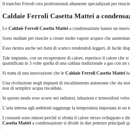
Il marchio Ferroli crea professionisti altamente specializzati per riusc
Caldaie Ferroli Casetta Mattei
a condensa
Le
Caldaie Ferroli Casetta Mattei
a condensazione hanno un innovati
Sono studiate per riuscire a creare molto vapore acqueo che aumentano
Esso rientra anche nei fumi di scarico rendendoli leggeri, di facile d
Tale impianto, con un recuperatore di calore, reperisce il calore che si 
quantificata in 3 volte quella di una caldaia tradizionale a gas con u
Si tratta di una innovazione che le
Caldaie Ferroli Casetta Mattei
ha
Una rivoluzione negli impianti di riscaldamento autonomo che sta sosti
non di semplice acqua riscaldata.
In questo modo esso scorre nei radiatori, tubazioni e termosifoni velo
L’aria interna agli ambienti raggiunge la temperatura impostata in un
I consumi sono minori perché si sfrutta il calore stesso sviluppato e d
Casetta Mattei
a condensazione si divide in due potenze principali q