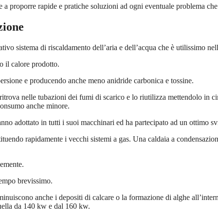
ire a proporre rapide e pratiche soluzioni ad ogni eventuale problema che 
zione
vo sistema di riscaldamento dell’aria e dell’acqua che è utilissimo ne
 il calore prodotto.
ispersione e producendo anche meno anidride carbonica e tossine.
ritrova nelle tubazioni dei fumi di scarico e lo riutilizza mettendolo in ci
n consumo anche minore.
nno adottato in tutti i suoi macchinari ed ha partecipato ad un ottimo sv
tuendo rapidamente i vecchi sistemi a gas. Una caldaia a condensazione 
cemente.
 tempo brevissimo.
iminuiscono anche i depositi di calcare o la formazione di alghe all’inte
uella da 140 kw e dal 160 kw.