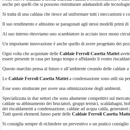
anche per quelli che si possono ristrutturare adattandoli alle tecnologie 
Si tratta di una caldaia che riesce ad uniformare tutti i meccanismi 
Il suo rendimento e altissimo se paragonati agli stessi modelli primi d
Al suo interno ritroviamo uno scambiatore in acciaio inox mono circuito
Un importante innovazione è anche quello di avere progettato dei pezz
Ogni volta che acquistate delle
Caldaie Ferroli Casetta Mattei
avete 
essere presente in casa per lungo tempo e affidando il vostro riscalda
Questo marchio pensa al futuro e all’ambiente creando delle caldaie 
Le
Caldaie Ferroli Casetta Mattei
a condensazione sono utili sia per
Esse sono strutturate per avere una ottimizzazione degli ambienti.
Specializzata in due settori che sono altamente competitivi sul merca
caldaie su abbinamento dei bruciatori, gruppi termici, scaldabagni, boll
dei riscaldamenti a condensazione, caldaie ad acqua calda, generatori 
Tutti questi elementi fanno parte delle
Caldaie Ferroli Casetta Matte
Si consiglia sempre di richiedere un preventivo o un pratico consiglio a