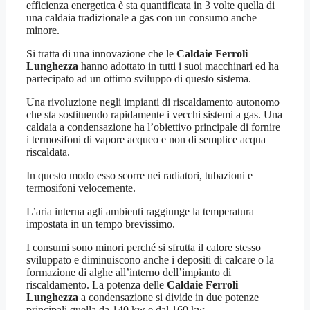
efficienza energetica è sta quantificata in 3 volte quella di
una caldaia tradizionale a gas con un consumo anche
minore.
Si tratta di una innovazione che le
Caldaie Ferroli
Lunghezza
hanno adottato in tutti i suoi macchinari ed ha
partecipato ad un ottimo sviluppo di questo sistema.
Una rivoluzione negli impianti di riscaldamento autonomo
che sta sostituendo rapidamente i vecchi sistemi a gas. Una
caldaia a condensazione ha l’obiettivo principale di fornire
i termosifoni di vapore acqueo e non di semplice acqua
riscaldata.
In questo modo esso scorre nei radiatori, tubazioni e
termosifoni velocemente.
L’aria interna agli ambienti raggiunge la temperatura
impostata in un tempo brevissimo.
I consumi sono minori perché si sfrutta il calore stesso
sviluppato e diminuiscono anche i depositi di calcare o la
formazione di alghe all’interno dell’impianto di
riscaldamento. La potenza delle
Caldaie Ferroli
Lunghezza
a condensazione si divide in due potenze
principali quella da 140 kw e dal 160 kw.