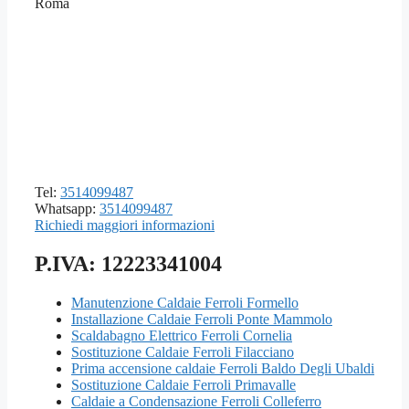
Roma
Tel:
3514099487
Whatsapp:
3514099487
Richiedi maggiori informazioni
P.IVA: 12223341004
Manutenzione Caldaie Ferroli Formello
Installazione Caldaie Ferroli Ponte Mammolo
Scaldabagno Elettrico Ferroli Cornelia
Sostituzione Caldaie Ferroli Filacciano
Prima accensione caldaie Ferroli Baldo Degli Ubaldi
Sostituzione Caldaie Ferroli Primavalle
Caldaie a Condensazione Ferroli Colleferro