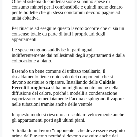
Oltre al sistema di condensazione si hanno spese di
consumo minori per il combustibile e quindi meno denaro
per le bollette che gli stessi condomini devono pagare ad
unità abitativa.
Per riuscire ad eseguire questo lavoro occorre che ci sia un
consenso totale da parte di tutti i proprietari degli
appartamenti.
Le spese vengono suddivise in parti uguali
indifferentemente dai millesimali degli appartamenti e dalla
collocazione a piano.
Essendo un bene comune di utilizzo totalitario, il
riscaldamento tiene conto solo dei componenti che si
devono sostituire o riparare. Installando delle
Caldaie
Ferroli Lunghezza
si ha un miglioramento anche nella
diffusione del calore, poiché i modelli a condensazione
vaporizzano immediatamente l’acqua e spingono il vapore
nelle tubazioni tramite anche delle ventole.
In questo modo si riescono a riscaldare velocemente anche
gli appartamenti posti agli ultimi piani.
Si tratta di un lavoro “imponente” che deve essere eseguito
prima dell’inverno perché si devono eseguire anche dei