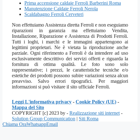
Prima accensione caldaie Ferroli Barberini Roma
Manutenzione Caldaie Ferroli Nerola
Scaldabagno Ferroli Cerveteri
Non effettuiamo Assistenza diretta Ferroli e non eseguiamo
riparazioni in garanzia ma effettuiamo Vendita,
Installazione, Riparazione e Assistenza di Prodotti Ferroli.
Tutti i loghi, i marchi e le immagini appartengono ai
legittimi proprietari. Ne è vietata la riproduzione anche
parziale. Ogni riferimento a Ferroli è da intendere ad uso
esclusivamente descrittivo dei servizi offerti e riguarda la
fornitura di ottima qualità. Le foto sono solo
rappresentative; i prezzi, le caratteristiche tecniche e/o
estetiche dei prodotti possono subire variazioni senza alcun
preavviso. Salvo errori tipografici. Per maggiori
informazioni si può visitare il sito ufficiale Ferroli.
Leggi L'informativa privacy
-
Cookie Policy (UE)
-
Mappa del Sito
COPYRIGHT [c] 2023 by -
Realizzazione siti internet
-
Solution Group Communication
|
Siti Roma
Chiama Ora
Whatsapp
Email