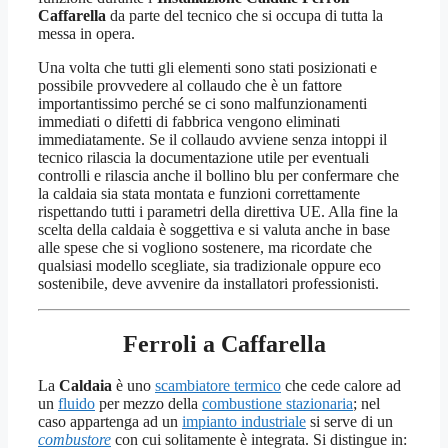
Caffarella
da parte del tecnico che si occupa di tutta la
messa in opera.
Una volta che tutti gli elementi sono stati posizionati e
possibile provvedere al collaudo che è un fattore
importantissimo perché se ci sono malfunzionamenti
immediati o difetti di fabbrica vengono eliminati
immediatamente. Se il collaudo avviene senza intoppi il
tecnico rilascia la documentazione utile per eventuali
controlli e rilascia anche il bollino blu per confermare che
la caldaia sia stata montata e funzioni correttamente
rispettando tutti i parametri della direttiva UE. Alla fine la
scelta della caldaia è soggettiva e si valuta anche in base
alle spese che si vogliono sostenere, ma ricordate che
qualsiasi modello scegliate, sia tradizionale oppure eco
sostenibile, deve avvenire da installatori professionisti.
Ferroli a Caffarella
La
Caldaia
è uno
scambiatore termico
che cede calore ad
un
fluido
per mezzo della
combustione stazionaria
; nel
caso appartenga ad un
impianto industriale
si serve di un
combustore
con cui solitamente è integrata. Si distingue in: