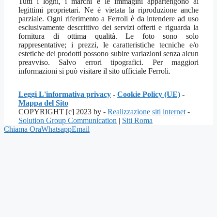
Tutti i loghi, i marchi e le immagini appartengono ai
legittimi proprietari. Ne è vietata la riproduzione anche
parziale. Ogni riferimento a Ferroli è da intendere ad uso
esclusivamente descrittivo dei servizi offerti e riguarda la
fornitura di ottima qualità. Le foto sono solo
rappresentative; i prezzi, le caratteristiche tecniche e/o
estetiche dei prodotti possono subire variazioni senza alcun
preavviso. Salvo errori tipografici. Per maggiori
informazioni si può visitare il sito ufficiale Ferroli.
Leggi L'informativa privacy
-
Cookie Policy (UE)
-
Mappa del Sito
COPYRIGHT [c] 2023 by -
Realizzazione siti internet
-
Solution Group Communication
|
Siti Roma
Chiama Ora
Whatsapp
Email