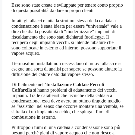
Esse sono state create e sviluppate per tenere conto proprio
di questa possibilità da dare ai propri clienti.
Infatti gli allacci e tutta la struttura stessa della caldaia a
condensazione è stata ideata per essere “universale” vale a
dire che dia la possibilità di “modernizzare” impianti di
riscaldamento che sono stati dichiarati fuorilegge. Il
recupero degli impianti vecchi, si intende tubature che
sono collocate in esterno ed interno, possono supportare il
vapore acqueo.
I termosifoni installati non necessitano di nuovi allacci e si
esegue una sorta di analisi per sapere se possono aiutare la
diffusione del calore dato dal vapore stesso.
Difficilmente nell’
Installazione Caldaie Ferroli
Caffarella
si hanno problemi di adattamento dei vecchi
impianti. Tra le caratteristiche tecniche della caldaia a
condensazione, essa deve avere un ottimo tiraggio meglio
se “assistito” nel senso che occorre montare una ventola, se
si tratta di un impianto vecchio, che spinga i fumi di
combustione in esterno.
Purtroppo i fumi di una caldaia a condensazione sono più
pesanti perché pieni di vapore acqueo che non riesce a