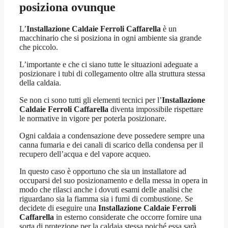
posiziona ovunque
L’
Installazione Caldaie Ferroli Caffarella
è un
macchinario che si posiziona in ogni ambiente sia grande
che piccolo.
L’importante e che ci siano tutte le situazioni adeguate a
posizionare i tubi di collegamento oltre alla struttura stessa
della caldaia.
Se non ci sono tutti gli elementi tecnici per l’
Installazione
Caldaie Ferroli Caffarella
diventa impossibile rispettare
le normative in vigore per poterla posizionare.
Ogni caldaia a condensazione deve possedere sempre una
canna fumaria e dei canali di scarico della condensa per il
recupero dell’acqua e del vapore acqueo.
In questo caso è opportuno che sia un installatore ad
occuparsi del suo posizionamento e della messa in opera in
modo che rilasci anche i dovuti esami delle analisi che
riguardano sia la fiamma sia i fumi di combustione. Se
decidete di eseguire una
Installazione Caldaie Ferroli
Caffarella
in esterno considerate che occorre fornire una
sorta di protezione per la caldaia stessa poiché essa sarà