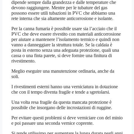
dipende sempre dalla grandezza e dalle temperature che
devono raggiungere. Mentre per le tubature del gas
possono essere utili tubazioni in PVC che abbiamo una
rete interna che sia altamente anticorrosione e isolante.
Per la canna fumaria è possibile usare sia l’acciaio che il
PVC che deve essere rivestito con materiali anticorrosione
per aiutare a mantenere l’isolamento termico e quindi non
vanno a danneggiare la struttura totale. Se la caldaia è
posta in esterno senza una adeguata protezione, quali una
cassa o una finta parete, si deve fornire una finitura di
rivestimento.
Meglio eseguire una manutenzione ordinaria, anche da
soli.
I rivestimenti esterni hanno una verniciatura in dotazione
che con il tempo diventa fragile e tende a sgretolarsi.
Una volta resa fragile da questa mancata protezione è
possibile che insorgano delle incrostazioni di ruggine.
Per evitare questi problemi si deve verniciare con del minio
e poi passare una seconda vernice coprente.
Si rende utilissimo per aumentare la lunga durata negli anni