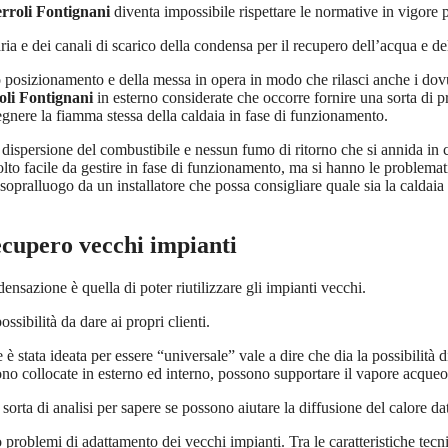
erroli Fontignani
diventa impossibile rispettare le normative in vigore p
 e dei canali di scarico della condensa per il recupero dell’acqua e d
o posizionamento e della messa in opera in modo che rilasci anche i dovut
oli Fontignani
in esterno considerate che occorre fornire una sorta di pr
gnere la fiamma stessa della caldaia in fase di funzionamento.
dispersione del combustibile e nessun fumo di ritorno che si annida in 
lto facile da gestire in fase di funzionamento, ma si hanno le problema
opralluogo da un installatore che possa consigliare quale sia la caldaia
cupero vecchi impianti
nsazione è quella di poter riutilizzare gli impianti vecchi.
ssibilità da dare ai propri clienti.
one è stata ideata per essere “universale” vale a dire che dia la possibilit
sono collocate in esterno ed interno, possono supportare il vapore acqueo
 sorta di analisi per sapere se possono aiutare la diffusione del calore da
 problemi di adattamento dei vecchi impianti. Tra le caratteristiche tec