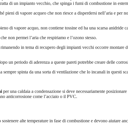
tratta di un impianto vecchio, che spinga i fumi di combustione in ester
 pieni di vapore acqueo che non riesce a disperdersi nell’aria e per non 
pieno di vapore acquo, non contiene tossine ed ha una scarsa anidride c
 che non permei l’aria che respiriamo e l’ozono stesso.
rimanendo in tema di recupero degli impianti vecchi occorre montare dei 
opo un periodo di aderenza a queste pareti potrebbe creare delle corros
 sempre spinta da una sorta di ventilazione che lo incanali in questi sca
ni
per una caldaia a condensazione si deve necessariamente posizionare q
ano anticorrosione come l’acciaio o il PVC.
sostenere alte temperature in fase di combustione e devono aiutare anche