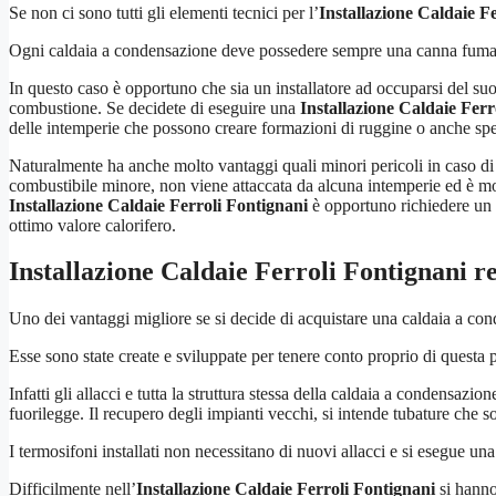
Se non ci sono tutti gli elementi tecnici per l’
Installazione Caldaie F
Ogni caldaia a condensazione deve possedere sempre una canna fumaria
In questo caso è opportuno che sia un installatore ad occuparsi del su
combustione. Se decidete di eseguire una
Installazione Caldaie Ferr
delle intemperie che possono creare formazioni di ruggine o anche spe
Naturalmente ha anche molto vantaggi quali minori pericoli in caso di 
combustibile minore, non viene attaccata da alcuna intemperie ed è mo
Installazione Caldaie Ferroli Fontignani
è opportuno richiedere un s
ottimo valore calorifero.
Installazione Caldaie Ferroli Fontignani
re
Uno dei vantaggi migliore se si decide di acquistare una caldaia a conde
Esse sono state create e sviluppate per tenere conto proprio di questa po
Infatti gli allacci e tutta la struttura stessa della caldaia a condensazi
fuorilegge. Il recupero degli impianti vecchi, si intende tubature che 
I termosifoni installati non necessitano di nuovi allacci e si esegue una
Difficilmente nell’
Installazione Caldaie Ferroli Fontignani
si hanno