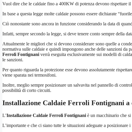
Vuol dire che le caldaie fino a 400KW di potenza devono rispettare il 
In base a questa legge molte caldaie possono essere dichiarate “fuoril
Ciò nonostante sono ancora in funzione considerando la data di quando 
Infatti, sempre secondo la legge, si deve tenere conto sempre della da
Attualmente le migliori che si devono considerare sono quelle a conden
normativa sulle caldaie e quindi impongono anche delle sanzioni da par
Ferroli Fontignani
verrà eseguita esclusivamente sui modelli di calda
le sanzioni.
Per quanto riguarda la protezione esse devono assolutamente rispettare 
viene sparata nei termosifoni.
Inoltre, meglio sempre posizionare un salvavita nel pannello di control
possibilità di corto circuiti.
Installazione Caldaie Ferroli Fontignani
a 
L’
Installazione Caldaie Ferroli Fontignani
è un macchinario che si 
L’importante e che ci siano tutte le situazioni adeguate a posizionare i t