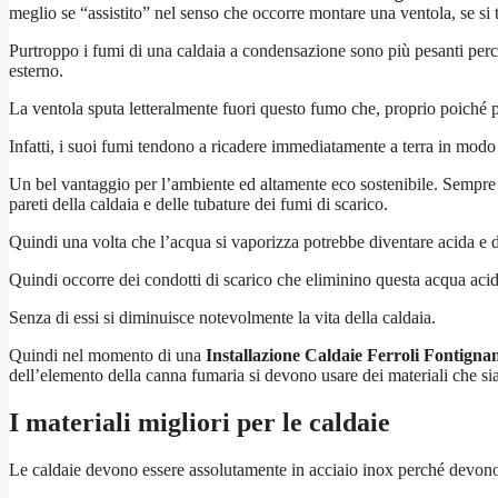
meglio se “assistito” nel senso che occorre montare una ventola, se si 
Purtroppo i fumi di una caldaia a condensazione sono più pesanti perché
esterno.
La ventola sputa letteralmente fuori questo fumo che, proprio poiché 
Infatti, i suoi fumi tendono a ricadere immediatamente a terra in modo
Un bel vantaggio per l’ambiente ed altamente eco sostenibile. Sempre 
pareti della caldaia e delle tubature dei fumi di scarico.
Quindi una volta che l’acqua si vaporizza potrebbe diventare acida e d
Quindi occorre dei condotti di scarico che eliminino questa acqua acida
Senza di essi si diminuisce notevolmente la vita della caldaia.
Quindi nel momento di una
Installazione Caldaie Ferroli Fontigna
dell’elemento della canna fumaria si devono usare dei materiali che si
I materiali migliori per le caldaie
Le caldaie devono essere assolutamente in acciaio inox perché devono 