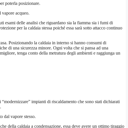
er poterla posizionare.
el vapore acqueo.
i esami delle analisi che riguardano sia la fiamma sia i fumi di
otezione per la caldaia stessa poiché essa sarà sotto attacco continuo
casa. Posizionando la caldaia in interno si hanno consumi di
tiche di una sicurezza minore. Ogni volta che si pansa ad una
 migliore, tenga conto della metratura degli ambienti e raggiunga un
à di “modernizzare” impianti di riscaldamento che sono stati dichiarati
.
to dal vapore stesso.
niche della caldaia a condensazione, essa deve avere un ottimo tiraggio