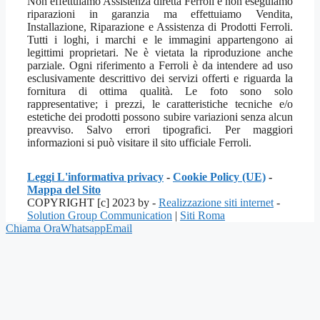
Non effettuiamo Assistenza diretta Ferroli e non eseguiamo
riparazioni in garanzia ma effettuiamo Vendita,
Installazione, Riparazione e Assistenza di Prodotti Ferroli.
Tutti i loghi, i marchi e le immagini appartengono ai
legittimi proprietari. Ne è vietata la riproduzione anche
parziale. Ogni riferimento a Ferroli è da intendere ad uso
esclusivamente descrittivo dei servizi offerti e riguarda la
fornitura di ottima qualità. Le foto sono solo
rappresentative; i prezzi, le caratteristiche tecniche e/o
estetiche dei prodotti possono subire variazioni senza alcun
preavviso. Salvo errori tipografici. Per maggiori
informazioni si può visitare il sito ufficiale Ferroli.
Leggi L'informativa privacy
-
Cookie Policy (UE)
-
Mappa del Sito
COPYRIGHT [c] 2023 by -
Realizzazione siti internet
-
Solution Group Communication
|
Siti Roma
Chiama Ora
Whatsapp
Email