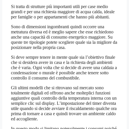
Si tratta di strutture più importanti utili per case medio
grandi e per una richiesta maggiore di acqua calda, ideale
per famiglie o per appartamenti che hanno più abitanti.
Sono di dimensioni ingombranti quindi occorre una
metratura diversa ed è meglio sapere che esse richiedono
anche una capacità di consumo energetico maggiore. Su
queste tre tipologie potete scegliere quale sia la migliore da
posizionare nella propria casa.
Si deve sempre tenere in mente quale sia l’obiettivo finale
che si desidera avere in casa e la richiesta degli ambienti
che è varia. Ogni volta che si decide di avere una caldaia a
condensazione o murale è possibile anche tenere sotto
controllo il consumo del combustibile.
Gli ultimi modelli che si ritrovano sul mercato sono
totalmente digitali ed offrono anche molteplici funzioni
aggiuntive quali controllo della temperatura interna con un
semplice clic sul display. L’impostazione del timer diventa
utile quando si decide avviare il riscaldamento qualche ora
prima di tornare a casa e quindi trovare un ambiente caldo
ed accogliente.
In questo modo si limitano notevolmente i consumi poiché