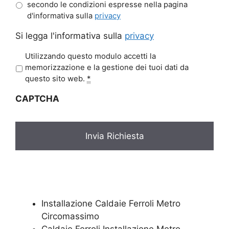
secondo le condizioni espresse nella pagina
d'informativa sulla
privacy
Si legga l'informativa sulla
privacy
P
Utilizzando questo modulo accetti la
r
memorizzazione e la gestione dei tuoi dati da
i
questo sito web.
*
v
CAPTCHA
a
c
y
*
Installazione Caldaie Ferroli Metro
Circomassimo