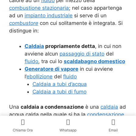
calore ad un
fluido
per mezzo della
combustione stazionaria
; nel caso appartenga
ad un
impianto industriale
si serve di un
combustore
con cui solitamente è integrata. Si
distingue in:
Caldaia
propriamente detta
, in cui non
avviene alcun
passaggio di stato
del
fluido
, tra cui lo
scaldabagno domestico
Generatore di vapore
in cui avviene
l’
ebollizione
del
fluido
Caldaia a tubi d’acqua
Caldaia a tubi di fumo
Una
caldaia a condensazione
è una
caldaia
ad
acqua calda nella quale si ha la
condensazione
del
vapore acqueo
dei
fumi
di scarico. In questo
modo si ha il recupero del
calore latente
di
Chiama Ora
Whatsapp
Email