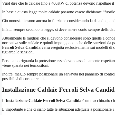
Vuol dire che le caldaie fino a 400KW di potenza devono rispettare il 
In base a questa legge molte caldaie possono essere dichiarate “fuoril
Ciò nonostante sono ancora in funzione considerando la data di quando 
Infatti, sempre secondo la legge, si deve tenere conto sempre della da
Attualmente le migliori che si devono considerare sono quelle a conden
normativa sulle caldaie e quindi impongono anche delle sanzioni da par
Ferroli Selva Candida
verrà eseguita esclusivamente sui modelli di c
riguarda le sanzioni.
Per quanto riguarda la protezione esse devono assolutamente rispettare 
viene sparata nei termosifoni.
Inoltre, meglio sempre posizionare un salvavita nel pannello di control
possibilità di corto circuiti.
Installazione Caldaie Ferroli Selva Candid
L’
Installazione Caldaie Ferroli Selva Candida
è un macchinario che
L’importante e che ci siano tutte le situazioni adeguate a posizionare i t