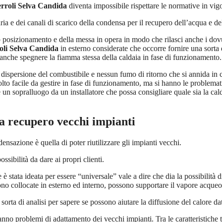
erroli Selva Candida
diventa impossibile rispettare le normative in vig
 e dei canali di scarico della condensa per il recupero dell’acqua e d
o posizionamento e della messa in opera in modo che rilasci anche i dovut
roli Selva Candida
in esterno considerate che occorre fornire una sorta d
anche spegnere la fiamma stessa della caldaia in fase di funzionamento.
dispersione del combustibile e nessun fumo di ritorno che si annida in 
lto facile da gestire in fase di funzionamento, ma si hanno le problema
un sopralluogo da un installatore che possa consigliare quale sia la cal
a
recupero vecchi impianti
nsazione è quella di poter riutilizzare gli impianti vecchi.
ssibilità da dare ai propri clienti.
one è stata ideata per essere “universale” vale a dire che dia la possibilit
sono collocate in esterno ed interno, possono supportare il vapore acqueo
 sorta di analisi per sapere se possono aiutare la diffusione del calore da
anno problemi di adattamento dei vecchi impianti. Tra le caratteristiche