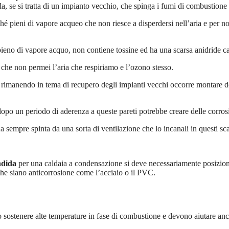
a, se si tratta di un impianto vecchio, che spinga i fumi di combustione 
 pieni di vapore acqueo che non riesce a disperdersi nell’aria e per non 
pieno di vapore acquo, non contiene tossine ed ha una scarsa anidride c
 che non permei l’aria che respiriamo e l’ozono stesso.
rimanendo in tema di recupero degli impianti vecchi occorre montare dei 
opo un periodo di aderenza a queste pareti potrebbe creare delle corros
 sempre spinta da una sorta di ventilazione che lo incanali in questi sca
ndida
per una caldaia a condensazione si deve necessariamente posiziona
che siano anticorrosione come l’acciaio o il PVC.
sostenere alte temperature in fase di combustione e devono aiutare anche