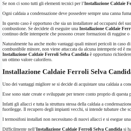
Se non ci sono tutti gli elementi tecnici per l’
Installazione Caldaie F
Ogni caldaia a condensazione deve possedere sempre una canna fumaria
In questo caso è opportuno che sia un installatore ad occuparsi del su
combustione. Se decidete di eseguire una
Installazione Caldaie Fer
continuo delle intemperie che possono creare formazioni di ruggine o 
Naturalmente ha anche molto vantaggi quali minori pericoli in caso di 
combustibile minore, non viene attaccata da alcuna intemperie ed è mo
Installazione Caldaie Ferroli Selva Candida
è opportuno richiedere 
un ottimo valore calorifero.
Installazione Caldaie Ferroli Selva Candid
Uno dei vantaggi migliore se si decide di acquistare una caldaia a conde
Esse sono state create e sviluppate per tenere conto proprio di questa po
Infatti gli allacci e tutta la struttura stessa della caldaia a condensazi
fuorilegge. Il recupero degli impianti vecchi, si intende tubature che 
I termosifoni installati non necessitano di nuovi allacci e si esegue una
Difficilmente nell’
Installazione Caldaie Ferroli Selva Candida
si h