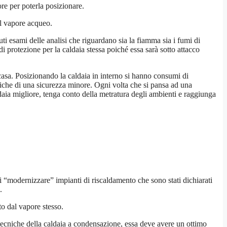
ore per poterla posizionare.
el vapore acqueo.
i esami delle analisi che riguardano sia la fiamma sia i fumi di
i protezione per la caldaia stessa poiché essa sarà sotto attacco
casa. Posizionando la caldaia in interno si hanno consumi di
tiche di una sicurezza minore. Ogni volta che si pansa ad una
daia migliore, tenga conto della metratura degli ambienti e raggiunga
à di “modernizzare” impianti di riscaldamento che sono stati dichiarati
.
to dal vapore stesso.
 tecniche della caldaia a condensazione, essa deve avere un ottimo