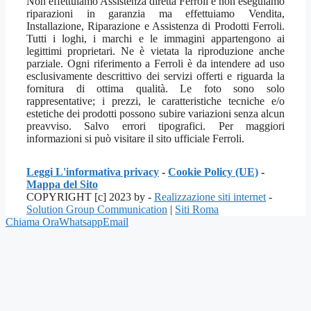
Non effettuiamo Assistenza diretta Ferroli e non eseguiamo
riparazioni in garanzia ma effettuiamo Vendita,
Installazione, Riparazione e Assistenza di Prodotti Ferroli.
Tutti i loghi, i marchi e le immagini appartengono ai
legittimi proprietari. Ne è vietata la riproduzione anche
parziale. Ogni riferimento a Ferroli è da intendere ad uso
esclusivamente descrittivo dei servizi offerti e riguarda la
fornitura di ottima qualità. Le foto sono solo
rappresentative; i prezzi, le caratteristiche tecniche e/o
estetiche dei prodotti possono subire variazioni senza alcun
preavviso. Salvo errori tipografici. Per maggiori
informazioni si può visitare il sito ufficiale Ferroli.
Leggi L'informativa privacy
-
Cookie Policy (UE)
-
Mappa del Sito
COPYRIGHT [c] 2023 by -
Realizzazione siti internet
-
Solution Group Communication
|
Siti Roma
Chiama Ora
Whatsapp
Email