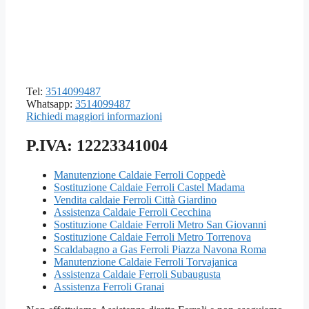
Tel:
3514099487
Whatsapp:
3514099487
Richiedi maggiori informazioni
P.IVA: 12223341004
Manutenzione Caldaie Ferroli Coppedè
Sostituzione Caldaie Ferroli Castel Madama
Vendita caldaie Ferroli Città Giardino
Assistenza Caldaie Ferroli Cecchina
Sostituzione Caldaie Ferroli Metro San Giovanni
Sostituzione Caldaie Ferroli Metro Torrenova
Scaldabagno a Gas Ferroli Piazza Navona Roma
Manutenzione Caldaie Ferroli Torvajanica
Assistenza Caldaie Ferroli Subaugusta
Assistenza Ferroli Granai