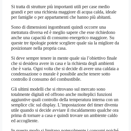
Si tratta di strutture più importanti utili per case medio
grandi e per una richiesta maggiore di acqua calda, ideale
per famiglie o per appartamenti che hanno più abitanti.
Sono di dimensioni ingombranti quindi occorre una
metratura diversa ed è meglio sapere che esse richiedono
anche una capacità di consumo energetico maggiore. Su
queste tre tipologie potete scegliere quale sia la migliore da
posizionare nella propria casa.
Si deve sempre tenere in mente quale sia l’obiettivo finale
che si desidera avere in casa e la richiesta degli ambienti
che è varia. Ogni volta che si decide di avere una caldaia a
condensazione o murale è possibile anche tenere sotto
controllo il consumo del combustibile.
Gli ultimi modelli che si ritrovano sul mercato sono
totalmente digitali ed offrono anche molteplici funzioni
aggiuntive quali controllo della temperatura interna con un
semplice clic sul display. L’impostazione del timer diventa
utile quando si decide avviare il riscaldamento qualche ora
prima di tornare a casa e quindi trovare un ambiente caldo
ed accogliente.
In questo modo si limitano notevolmente i consumi poiché