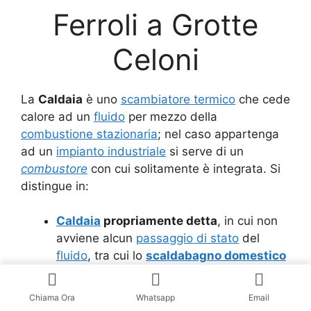
Ferroli a Grotte
Celoni
La
Caldaia
è uno
scambiatore termico
che cede
calore ad un
fluido
per mezzo della
combustione stazionaria
; nel caso appartenga
ad un
impianto industriale
si serve di un
combustore
con cui solitamente è integrata. Si
distingue in:
Caldaia
propriamente detta
, in cui non
avviene alcun
passaggio di stato
del
fluido
, tra cui lo
scaldabagno domestico
Generatore di vapore
in cui avviene
l’
ebollizione
del
fluido
Chiama Ora
Whatsapp
Email
Caldaia a tubi d’acqua