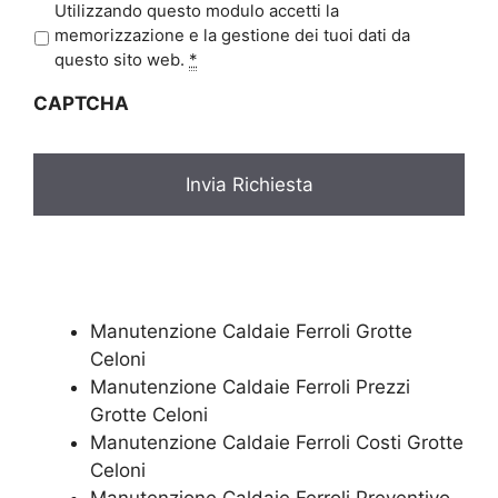
P
Utilizzando questo modulo accetti la
r
memorizzazione e la gestione dei tuoi dati da
i
questo sito web.
*
v
CAPTCHA
a
c
y
*
Manutenzione Caldaie Ferroli Grotte
Celoni
Manutenzione Caldaie Ferroli Prezzi
Grotte Celoni
Manutenzione Caldaie Ferroli Costi Grotte
Celoni