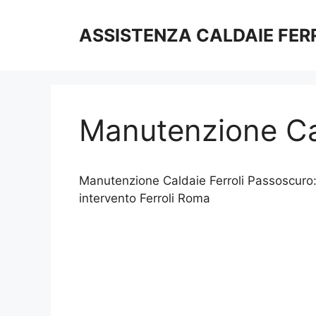
Vai
al
ASSISTENZA CALDAIE FER
contenuto
Manutenzione Cal
Manutenzione Caldaie Ferroli Passoscuro: l
intervento Ferroli Roma