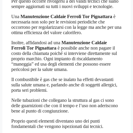
Per questo occorre rivolgersi a dei validi tecnici che siano
sempre aggiornati su tutti i nuovi sviluppi e tecnologie.
Una
Manutenzione Caldaie Ferroli Tor Pignattara
è
necessaria non solo per le revisioni periodiche che
occorrono per regolarizzarsi con la legge ma anche per una
ottima efficienza del valore calorifero.
Inoltre, affidandosi ad una
Manutenzione Caldaie
Ferroli Tor Pignattara
è possibile anche non pagare il
costo della chiamata poiché si interviene direttamente sul
proprio marchio. Ogni impianto di riscaldamento
“maneggia” ed usa degli elementi che possono essere
pericolosi per la salute umana.
Il combustibile è gas che se inalato ha effetti devastanti
sulla salute umana e, parlando anche di soggetti allergici,
porta seri problemi.
Nelle tubazioni che collegano la struttura al gas ci sono
delle guarnizioni che con il tempo e l’uso non aderiscono
bene al punto di congiunzione.
Proprio questi elementi diventano uno dei punti
fondamentali che vengono ispezionati dai tecnici.