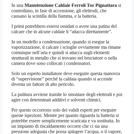
In una
Manutenzione Caldaie Ferroli Tor Pignattara
si
controllano, in fase di accensione, gli elettrodi, che
causano la scintilla della fiamma, e la batteria.
I primi potrebbero essersi ossidati o avere una patina del
calcare che in alcune caldaie li “attacca direttamente”.
In un modello a condensazione, quando si esegue la
vaporizzazione, il calcare i scioglie ovviamente ma rimane
comunque nell’aria e quindi si attacca sugli elementi
strutturali in metallo che si trovano nel bruciatore o nella
camera dove sono collocati i condensatori.
Solo un esperto installatore deve eseguire questa manovra
di “supervisione” perché la caldaia quando si accende
diventa un fattore di alto pericolo.
La pulitura avviene tramite lo smontare degli elettrodi e poi
agire con determinati additivi e solventi chimici.
Per questo occorrono solo dei validi esperti per eseguire
queste ispezioni. Mentre per quanto riguarda la batteria si
potrebbe essere semplicemente scaricata e va sostituita. In
un impianto di riscaldamento occorre che ci sia una
pressione adeguata che possa spingere l’acqua, o il vapore,