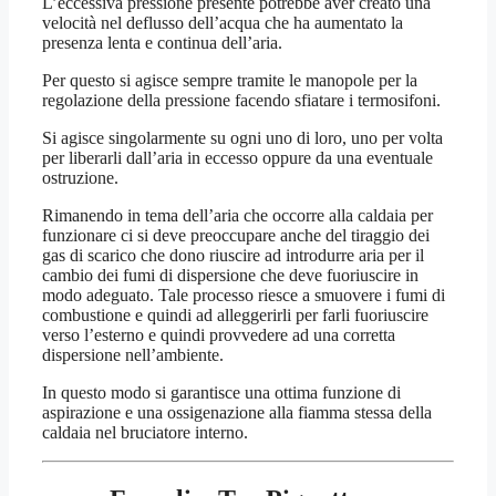
L’eccessiva pressione presente potrebbe aver creato una
velocità nel deflusso dell’acqua che ha aumentato la
presenza lenta e continua dell’aria.
Per questo si agisce sempre tramite le manopole per la
regolazione della pressione facendo sfiatare i termosifoni.
Si agisce singolarmente su ogni uno di loro, uno per volta
per liberarli dall’aria in eccesso oppure da una eventuale
ostruzione.
Rimanendo in tema dell’aria che occorre alla caldaia per
funzionare ci si deve preoccupare anche del tiraggio dei
gas di scarico che dono riuscire ad introdurre aria per il
cambio dei fumi di dispersione che deve fuoriuscire in
modo adeguato. Tale processo riesce a smuovere i fumi di
combustione e quindi ad alleggerirli per farli fuoriuscire
verso l’esterno e quindi provvedere ad una corretta
dispersione nell’ambiente.
In questo modo si garantisce una ottima funzione di
aspirazione e una ossigenazione alla fiamma stessa della
caldaia nel bruciatore interno.