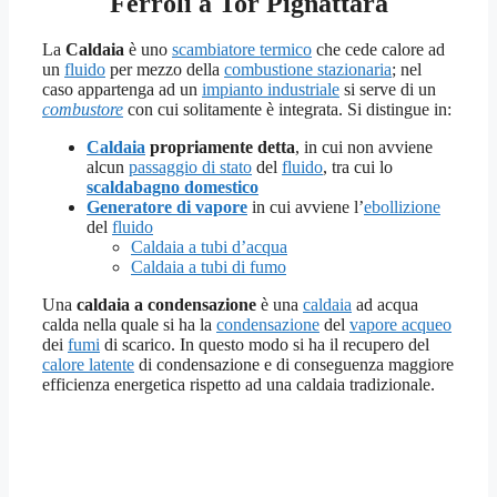
Ferroli a Tor Pignattara
La
Caldaia
è uno
scambiatore termico
che cede calore ad
un
fluido
per mezzo della
combustione stazionaria
; nel
caso appartenga ad un
impianto industriale
si serve di un
combustore
con cui solitamente è integrata. Si distingue in:
Caldaia
propriamente detta
, in cui non avviene
alcun
passaggio di stato
del
fluido
, tra cui lo
scaldabagno domestico
Generatore di vapore
in cui avviene l’
ebollizione
del
fluido
Caldaia a tubi d’acqua
Caldaia a tubi di fumo
Una
caldaia a condensazione
è una
caldaia
ad acqua
calda nella quale si ha la
condensazione
del
vapore acqueo
dei
fumi
di scarico. In questo modo si ha il recupero del
calore latente
di condensazione e di conseguenza maggiore
efficienza energetica rispetto ad una caldaia tradizionale.