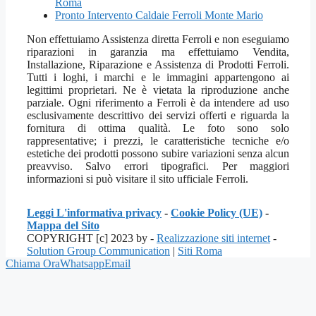
Roma
Pronto Intervento Caldaie Ferroli Monte Mario
Non effettuiamo Assistenza diretta Ferroli e non eseguiamo
riparazioni in garanzia ma effettuiamo Vendita,
Installazione, Riparazione e Assistenza di Prodotti Ferroli.
Tutti i loghi, i marchi e le immagini appartengono ai
legittimi proprietari. Ne è vietata la riproduzione anche
parziale. Ogni riferimento a Ferroli è da intendere ad uso
esclusivamente descrittivo dei servizi offerti e riguarda la
fornitura di ottima qualità. Le foto sono solo
rappresentative; i prezzi, le caratteristiche tecniche e/o
estetiche dei prodotti possono subire variazioni senza alcun
preavviso. Salvo errori tipografici. Per maggiori
informazioni si può visitare il sito ufficiale Ferroli.
Leggi L'informativa privacy
-
Cookie Policy (UE)
-
Mappa del Sito
COPYRIGHT [c] 2023 by -
Realizzazione siti internet
-
Solution Group Communication
|
Siti Roma
Chiama Ora
Whatsapp
Email