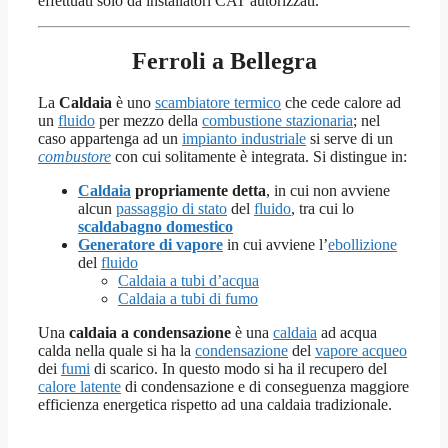
effettuati solo da installatori CAT autorizzati.
Ferroli a Bellegra
La
Caldaia
è uno
scambiatore termico
che cede calore ad
un
fluido
per mezzo della
combustione stazionaria
; nel
caso appartenga ad un
impianto industriale
si serve di un
combustore
con cui solitamente è integrata. Si distingue in:
Caldaia
propriamente detta
, in cui non avviene
alcun
passaggio di stato
del
fluido
, tra cui lo
scaldabagno domestico
Generatore di vapore
in cui avviene l’
ebollizione
del
fluido
Caldaia a tubi d’acqua
Caldaia a tubi di fumo
Una
caldaia a condensazione
è una
caldaia
ad acqua
calda nella quale si ha la
condensazione
del
vapore acqueo
dei
fumi
di scarico. In questo modo si ha il recupero del
calore latente
di condensazione e di conseguenza maggiore
efficienza energetica rispetto ad una caldaia tradizionale.