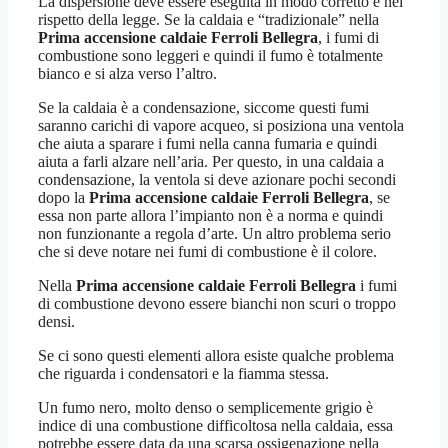
La dispersione deve essere eseguita in modo corretto e nel
rispetto della legge. Se la caldaia e “tradizionale” nella
Prima accensione caldaie Ferroli Bellegra
, i fumi di
combustione sono leggeri e quindi il fumo è totalmente
bianco e si alza verso l’altro.
Se la caldaia è a condensazione, siccome questi fumi
saranno carichi di vapore acqueo, si posiziona una ventola
che aiuta a sparare i fumi nella canna fumaria e quindi
aiuta a farli alzare nell’aria. Per questo, in una caldaia a
condensazione, la ventola si deve azionare pochi secondi
dopo la
Prima accensione caldaie Ferroli Bellegra
, se
essa non parte allora l’impianto non è a norma e quindi
non funzionante a regola d’arte. Un altro problema serio
che si deve notare nei fumi di combustione è il colore.
Nella
Prima accensione caldaie Ferroli Bellegra
i fumi
di combustione devono essere bianchi non scuri o troppo
densi.
Se ci sono questi elementi allora esiste qualche problema
che riguarda i condensatori e la fiamma stessa.
Un fumo nero, molto denso o semplicemente grigio è
indice di una combustione difficoltosa nella caldaia, essa
potrebbe essere data da una scarsa ossigenazione nella