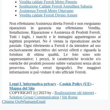
Vendita caldaie Ferroli Metro Pigneto
Sostituzione Caldaie Ferroli Anguillara Sabazia
Assistenza Ferroli Metro Ottaviano
Vendita caldaie Ferroli Divino Amore
Non effettuiamo Assistenza diretta Ferroli e non eseguiamo
riparazioni in garanzia ma effettuiamo Vendita,
Installazione, Riparazione e Assistenza di Prodotti Ferroli.
Tutti i loghi, i marchi e le immagini appartengono ai
legittimi proprietari. Ne è vietata la riproduzione anche
parziale. Ogni riferimento a Ferroli è da intendere ad uso
esclusivamente descrittivo dei servizi offerti e riguarda la
fornitura di ottima qualità. Le foto sono solo
rappresentative; i prezzi, le caratteristiche tecniche e/o
estetiche dei prodotti possono subire variazioni senza alcun
preavviso. Salvo errori tipografici. Per maggiori
informazioni si può visitare il sito ufficiale Ferroli.
Leggi L'informativa privacy
-
Cookie Policy (UE)
-
Mappa del Sito
COPYRIGHT [c] 2023 by -
Realizzazione siti internet
-
Solution Group Communication
|
Siti Roma
Chiama Ora
Whatsapp
Email