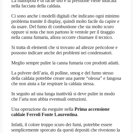
La manopola è di facile uso e la pressione viene indicata
nella facciata della caldaia.
Ci sono anche i modelli digitali che indicano ogni minimo
problema tramite il display, quindi molto facile da capire e
da usare. Del fumo di combustione che sia molto scuro
oppure si nota che non partono le ventole per il tiraggio
nella canna fumaria, allora occorre chiamare il tecnico.
Si tratta di elementi che si trovano ad altezze pericolose e
possono indicare anche dei problemi nei condensatori.
Meglio sempre pulire la canna fumaria con prodotti adatti.
La polvere dell’aria, di polline, smog e del fumo stesso
della caldaia potrebbe creare una parete “oleosa” e fangosa
che non aiuta a far respirare la caldaia stessa.
In seguito ad una lunga inattività si deve pulire in modo
che l’aria non abbia eventuali ostruzioni.
Una operazione da eseguire nella
Prima accensione
caldaie Ferroli Fonte Laurentina
.
Infatti, il colore troppo scuro dei fumi, potrebbe essere
semplicemente sporcato da questi depositi che rivestono la