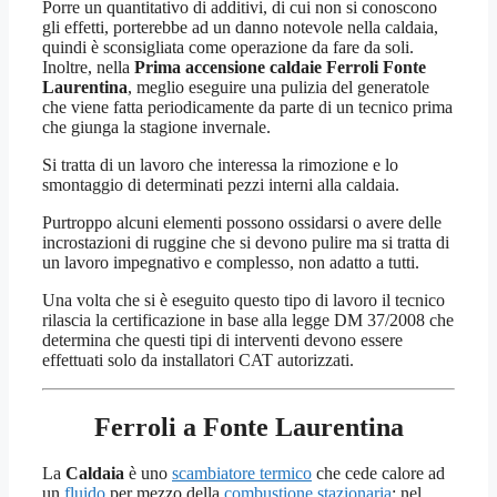
Porre un quantitativo di additivi, di cui non si conoscono
gli effetti, porterebbe ad un danno notevole nella caldaia,
quindi è sconsigliata come operazione da fare da soli.
Inoltre, nella
Prima accensione caldaie Ferroli Fonte
Laurentina
, meglio eseguire una pulizia del generatole
che viene fatta periodicamente da parte di un tecnico prima
che giunga la stagione invernale.
Si tratta di un lavoro che interessa la rimozione e lo
smontaggio di determinati pezzi interni alla caldaia.
Purtroppo alcuni elementi possono ossidarsi o avere delle
incrostazioni di ruggine che si devono pulire ma si tratta di
un lavoro impegnativo e complesso, non adatto a tutti.
Una volta che si è eseguito questo tipo di lavoro il tecnico
rilascia la certificazione in base alla legge DM 37/2008 che
determina che questi tipi di interventi devono essere
effettuati solo da installatori CAT autorizzati.
Ferroli a Fonte Laurentina
La
Caldaia
è uno
scambiatore termico
che cede calore ad
un
fluido
per mezzo della
combustione stazionaria
; nel