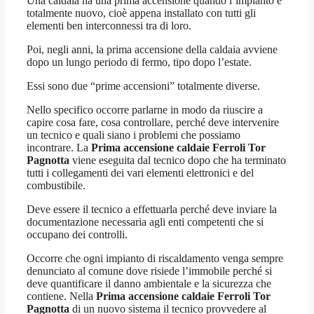
Una caldaia ha una prima accensione quando l’impianto è
totalmente nuovo, cioè appena installato con tutti gli
elementi ben interconnessi tra di loro.
Poi, negli anni, la prima accensione della caldaia avviene
dopo un lungo periodo di fermo, tipo dopo l’estate.
Essi sono due “prime accensioni” totalmente diverse.
Nello specifico occorre parlarne in modo da riuscire a
capire cosa fare, cosa controllare, perché deve intervenire
un tecnico e quali siano i problemi che possiamo
incontrare. La
Prima accensione caldaie Ferroli Tor
Pagnotta
viene eseguita dal tecnico dopo che ha terminato
tutti i collegamenti dei vari elementi elettronici e del
combustibile.
Deve essere il tecnico a effettuarla perché deve inviare la
documentazione necessaria agli enti competenti che si
occupano dei controlli.
Occorre che ogni impianto di riscaldamento venga sempre
denunciato al comune dove risiede l’immobile perché si
deve quantificare il danno ambientale e la sicurezza che
contiene. Nella
Prima accensione caldaie Ferroli Tor
Pagnotta
di un nuovo sistema il tecnico provvedere al