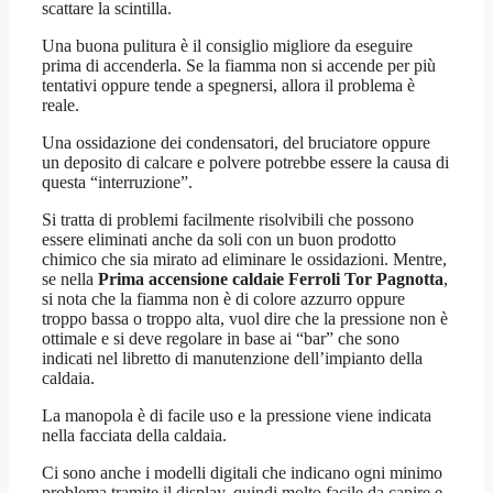
scattare la scintilla.
Una buona pulitura è il consiglio migliore da eseguire
prima di accenderla. Se la fiamma non si accende per più
tentativi oppure tende a spegnersi, allora il problema è
reale.
Una ossidazione dei condensatori, del bruciatore oppure
un deposito di calcare e polvere potrebbe essere la causa di
questa “interruzione”.
Si tratta di problemi facilmente risolvibili che possono
essere eliminati anche da soli con un buon prodotto
chimico che sia mirato ad eliminare le ossidazioni. Mentre,
se nella
Prima accensione caldaie Ferroli Tor Pagnotta
,
si nota che la fiamma non è di colore azzurro oppure
troppo bassa o troppo alta, vuol dire che la pressione non è
ottimale e si deve regolare in base ai “bar” che sono
indicati nel libretto di manutenzione dell’impianto della
caldaia.
La manopola è di facile uso e la pressione viene indicata
nella facciata della caldaia.
Ci sono anche i modelli digitali che indicano ogni minimo
problema tramite il display, quindi molto facile da capire e