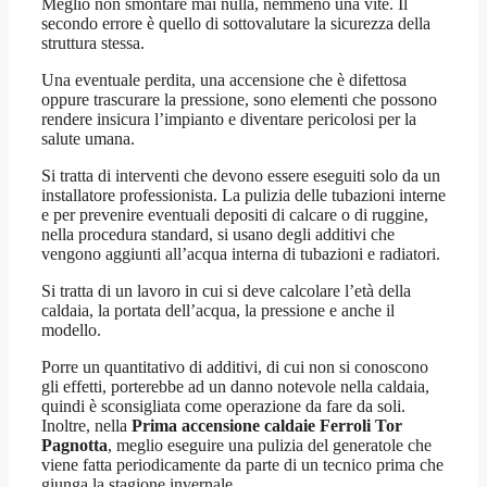
Meglio non smontare mai nulla, nemmeno una vite. Il
secondo errore è quello di sottovalutare la sicurezza della
struttura stessa.
Una eventuale perdita, una accensione che è difettosa
oppure trascurare la pressione, sono elementi che possono
rendere insicura l’impianto e diventare pericolosi per la
salute umana.
Si tratta di interventi che devono essere eseguiti solo da un
installatore professionista. La pulizia delle tubazioni interne
e per prevenire eventuali depositi di calcare o di ruggine,
nella procedura standard, si usano degli additivi che
vengono aggiunti all’acqua interna di tubazioni e radiatori.
Si tratta di un lavoro in cui si deve calcolare l’età della
caldaia, la portata dell’acqua, la pressione e anche il
modello.
Porre un quantitativo di additivi, di cui non si conoscono
gli effetti, porterebbe ad un danno notevole nella caldaia,
quindi è sconsigliata come operazione da fare da soli.
Inoltre, nella
Prima accensione caldaie Ferroli Tor
Pagnotta
, meglio eseguire una pulizia del generatole che
viene fatta periodicamente da parte di un tecnico prima che
giunga la stagione invernale.