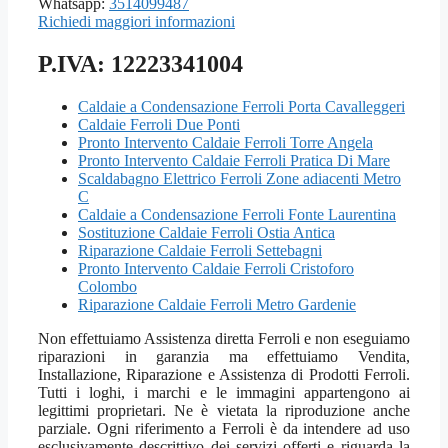
Whatsapp:
3514099487
Richiedi maggiori informazioni
P.IVA: 12223341004
Caldaie a Condensazione Ferroli Porta Cavalleggeri
Caldaie Ferroli Due Ponti
Pronto Intervento Caldaie Ferroli Torre Angela
Pronto Intervento Caldaie Ferroli Pratica Di Mare
Scaldabagno Elettrico Ferroli Zone adiacenti Metro
C
Caldaie a Condensazione Ferroli Fonte Laurentina
Sostituzione Caldaie Ferroli Ostia Antica
Riparazione Caldaie Ferroli Settebagni
Pronto Intervento Caldaie Ferroli Cristoforo
Colombo
Riparazione Caldaie Ferroli Metro Gardenie
Non effettuiamo Assistenza diretta Ferroli e non eseguiamo
riparazioni in garanzia ma effettuiamo Vendita,
Installazione, Riparazione e Assistenza di Prodotti Ferroli.
Tutti i loghi, i marchi e le immagini appartengono ai
legittimi proprietari. Ne è vietata la riproduzione anche
parziale. Ogni riferimento a Ferroli è da intendere ad uso
esclusivamente descrittivo dei servizi offerti e riguarda la