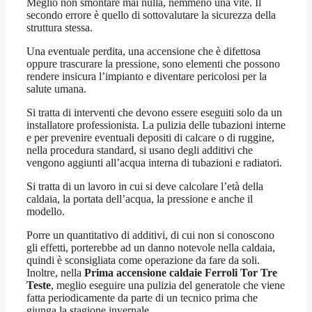
Meglio non smontare mai nulla, nemmeno una vite. Il
secondo errore è quello di sottovalutare la sicurezza della
struttura stessa.
Una eventuale perdita, una accensione che è difettosa
oppure trascurare la pressione, sono elementi che possono
rendere insicura l’impianto e diventare pericolosi per la
salute umana.
Si tratta di interventi che devono essere eseguiti solo da un
installatore professionista. La pulizia delle tubazioni interne
e per prevenire eventuali depositi di calcare o di ruggine,
nella procedura standard, si usano degli additivi che
vengono aggiunti all’acqua interna di tubazioni e radiatori.
Si tratta di un lavoro in cui si deve calcolare l’età della
caldaia, la portata dell’acqua, la pressione e anche il
modello.
Porre un quantitativo di additivi, di cui non si conoscono
gli effetti, porterebbe ad un danno notevole nella caldaia,
quindi è sconsigliata come operazione da fare da soli.
Inoltre, nella
Prima accensione caldaie Ferroli Tor Tre
Teste
, meglio eseguire una pulizia del generatole che viene
fatta periodicamente da parte di un tecnico prima che
giunga la stagione invernale.