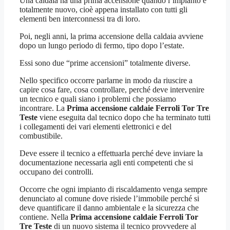
Una caldaia ha una prima accensione quando l’impianto è
totalmente nuovo, cioè appena installato con tutti gli
elementi ben interconnessi tra di loro.
Poi, negli anni, la prima accensione della caldaia avviene
dopo un lungo periodo di fermo, tipo dopo l’estate.
Essi sono due “prime accensioni” totalmente diverse.
Nello specifico occorre parlarne in modo da riuscire a
capire cosa fare, cosa controllare, perché deve intervenire
un tecnico e quali siano i problemi che possiamo
incontrare. La
Prima accensione caldaie Ferroli Tor Tre
Teste
viene eseguita dal tecnico dopo che ha terminato tutti
i collegamenti dei vari elementi elettronici e del
combustibile.
Deve essere il tecnico a effettuarla perché deve inviare la
documentazione necessaria agli enti competenti che si
occupano dei controlli.
Occorre che ogni impianto di riscaldamento venga sempre
denunciato al comune dove risiede l’immobile perché si
deve quantificare il danno ambientale e la sicurezza che
contiene. Nella
Prima accensione caldaie Ferroli Tor
Tre Teste
di un nuovo sistema il tecnico provvedere al