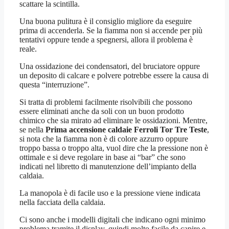
scattare la scintilla.
Una buona pulitura è il consiglio migliore da eseguire
prima di accenderla. Se la fiamma non si accende per più
tentativi oppure tende a spegnersi, allora il problema è
reale.
Una ossidazione dei condensatori, del bruciatore oppure
un deposito di calcare e polvere potrebbe essere la causa di
questa “interruzione”.
Si tratta di problemi facilmente risolvibili che possono
essere eliminati anche da soli con un buon prodotto
chimico che sia mirato ad eliminare le ossidazioni. Mentre,
se nella
Prima accensione caldaie Ferroli Tor Tre Teste
,
si nota che la fiamma non è di colore azzurro oppure
troppo bassa o troppo alta, vuol dire che la pressione non è
ottimale e si deve regolare in base ai “bar” che sono
indicati nel libretto di manutenzione dell’impianto della
caldaia.
La manopola è di facile uso e la pressione viene indicata
nella facciata della caldaia.
Ci sono anche i modelli digitali che indicano ogni minimo
problema tramite il display, quindi molto facile da capire e