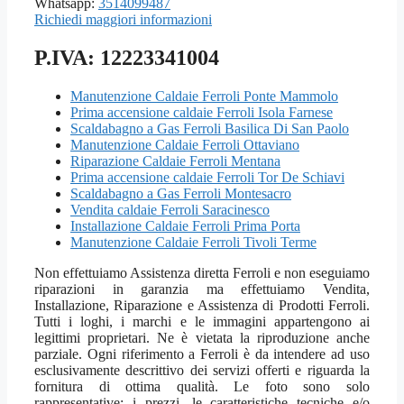
Whatsapp:
3514099487
Richiedi maggiori informazioni
P.IVA: 12223341004
Manutenzione Caldaie Ferroli Ponte Mammolo
Prima accensione caldaie Ferroli Isola Farnese
Scaldabagno a Gas Ferroli Basilica Di San Paolo
Manutenzione Caldaie Ferroli Ottaviano
Riparazione Caldaie Ferroli Mentana
Prima accensione caldaie Ferroli Tor De Schiavi
Scaldabagno a Gas Ferroli Montesacro
Vendita caldaie Ferroli Saracinesco
Installazione Caldaie Ferroli Prima Porta
Manutenzione Caldaie Ferroli Tivoli Terme
Non effettuiamo Assistenza diretta Ferroli e non eseguiamo
riparazioni in garanzia ma effettuiamo Vendita,
Installazione, Riparazione e Assistenza di Prodotti Ferroli.
Tutti i loghi, i marchi e le immagini appartengono ai
legittimi proprietari. Ne è vietata la riproduzione anche
parziale. Ogni riferimento a Ferroli è da intendere ad uso
esclusivamente descrittivo dei servizi offerti e riguarda la
fornitura di ottima qualità. Le foto sono solo
rappresentative; i prezzi, le caratteristiche tecniche e/o