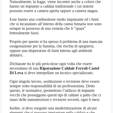
Naturalmente, la legge, viene incontro anche a coloro che
hanno un impianto a caldaia tradizionale i cui sistemi
possono essere a camera aperta oppure a camera stagna.
Esse hanno una combustione molto inquinante ed i fumi
che si incanalano all’interno della canna fumaria non sono
sempre in possesso di una ventola che li “spara”
letteralmente fuori.
Proprio per questo si ha spesso il problema di una mancata
ossigenazione per la fiamma, che rischia di spegnersi,
oppure una dispersione di fumi interna agli ambienti
abitativi.
Dichiarate tra le più pericolose ogni volta che essere
necessitano di una
Riparazione Caldaie Ferroli Castel
Di Leva
si deve interpellare un tecnico specializzato.
Ogni singolo lavoro, sostituzione o revisione deve essere
sempre sotto responsabilità di un professionista. Detto
questo, le normative, permettono l’utilizzo di impianti
vecchi che posseggono questi tipi di caldaie a patto che ci
siano delle manutenzioni e revisioni soventi, ogni 6 mesi.
Inoltre, si deve eseguire una modernizzazione di alcuni
elementi che si possono impiantare nella caldaia e che