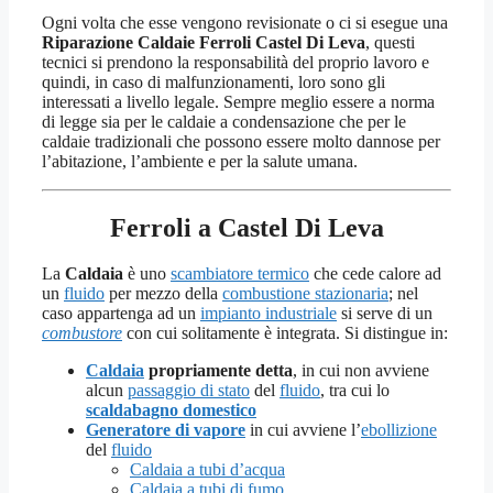
Ogni volta che esse vengono revisionate o ci si esegue una
Riparazione Caldaie Ferroli Castel Di Leva
, questi
tecnici si prendono la responsabilità del proprio lavoro e
quindi, in caso di malfunzionamenti, loro sono gli
interessati a livello legale. Sempre meglio essere a norma
di legge sia per le caldaie a condensazione che per le
caldaie tradizionali che possono essere molto dannose per
l’abitazione, l’ambiente e per la salute umana.
Ferroli a Castel Di Leva
La
Caldaia
è uno
scambiatore termico
che cede calore ad
un
fluido
per mezzo della
combustione stazionaria
; nel
caso appartenga ad un
impianto industriale
si serve di un
combustore
con cui solitamente è integrata. Si distingue in:
Caldaia
propriamente detta
, in cui non avviene
alcun
passaggio di stato
del
fluido
, tra cui lo
scaldabagno domestico
Generatore di vapore
in cui avviene l’
ebollizione
del
fluido
Caldaia a tubi d’acqua
Caldaia a tubi di fumo