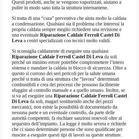
Questi prodotti, anche se vengono vaporizzati, aiutano a
pulire in modo sano tutta la struttura internamene.
Si tratta di una “cura” preventiva che aiuta molto la caldaia
a condensazione. Qualsiasi sia il problema che interessi la
propria caldaia sempre meglio richiedere una revisione e
una eventuale
Riparazione Caldaie Ferroli Castel Di
Leva
a centri specializzati con tecnici molto validi.
Si sconsiglia caldamente di eseguire una qualsiasi
Riparazione Caldaie Ferroli Castel Di Leva
da soli
perché un minimo errore potrebbe compromettere l’intero
sistema e mandare la caldaia in blocco di sicurezza. Oltre a
questo si corrono dei seri pericoli per la salute umana
perché si tratta di una struttura che “lavora” determinati
combustibili e crea dei processi che possono facilmente
sfuggire al controllo manuale e a quello umano. Inoltre, se
si va ad eseguire una
Riparazione Caldaie Ferroli Castel
Di Leva
da soli, magari sostituendo anche dei pezzi
meccanici, non esiste la possibilità di documentarlo da
nessuna parte e un eventuale controllo, da parte delle
autorità competenti, fa rischiare sanzioni notevoli oltre al
sequestro dell’impianto. La legge è molto severa e richiede
che ci siano determinate persone che sono qualificate per
riuscire a eseguire questi tipi di lavori su queste strutture.