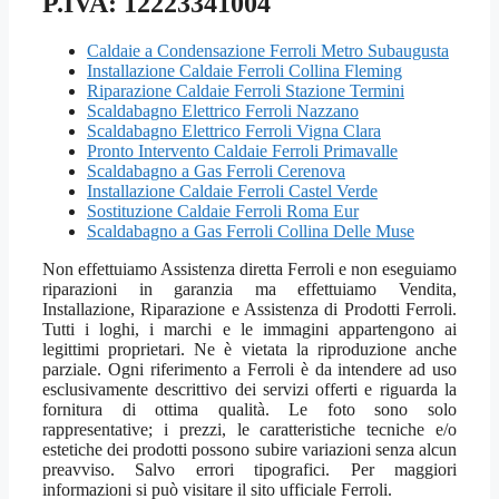
P.IVA: 12223341004
Caldaie a Condensazione Ferroli Metro Subaugusta
Installazione Caldaie Ferroli Collina Fleming
Riparazione Caldaie Ferroli Stazione Termini
Scaldabagno Elettrico Ferroli Nazzano
Scaldabagno Elettrico Ferroli Vigna Clara
Pronto Intervento Caldaie Ferroli Primavalle
Scaldabagno a Gas Ferroli Cerenova
Installazione Caldaie Ferroli Castel Verde
Sostituzione Caldaie Ferroli Roma Eur
Scaldabagno a Gas Ferroli Collina Delle Muse
Non effettuiamo Assistenza diretta Ferroli e non eseguiamo
riparazioni in garanzia ma effettuiamo Vendita,
Installazione, Riparazione e Assistenza di Prodotti Ferroli.
Tutti i loghi, i marchi e le immagini appartengono ai
legittimi proprietari. Ne è vietata la riproduzione anche
parziale. Ogni riferimento a Ferroli è da intendere ad uso
esclusivamente descrittivo dei servizi offerti e riguarda la
fornitura di ottima qualità. Le foto sono solo
rappresentative; i prezzi, le caratteristiche tecniche e/o
estetiche dei prodotti possono subire variazioni senza alcun
preavviso. Salvo errori tipografici. Per maggiori
informazioni si può visitare il sito ufficiale Ferroli.