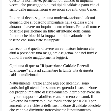
questo, le normative, permettono l’utilizzo di impianti
vecchi che posseggono questi tipi di caldaie a patto che ci
siano delle manutenzioni e revisioni soventi, ogni 6 mesi.
Inoltre, si deve eseguire una modernizzazione di alcuni
elementi che si possono impiantare nella caldaia e che
aiutano ad avere un inquinamento minore. Prima di tutto è
possibile posizionare un filtro all’interno della canna
fumaria che blocchi la troppa anidride carbonica e le
tossine che sono state sviluppate.
La seconda è quella di avere un ventilatore interno che
aiuti a possedere una maggiore ossigenazione nei fumi e
quindi li rende maggiormente leggeri.
Ogni una di questa “
Riparazione Caldaie Ferroli
Ciampino
” aiuta ad aumentare la lunga vita di questa
caldaia tradizionale.
Naturalmente, grazie anche agli eco incentivi, sono
tantissimi gli utenti che stanno eseguendo la sostituzione
del proprio impianto di riscaldamento interno per avere un
migliore rapporto calorifero e anche meno consumi. Il
Governo ha stanziato nuovi fondi anche per il 2019 per
aumentare la richiesta della sostituzione di caldaie obsolete
che vanno a diminuire notevolmente l’inquinamento