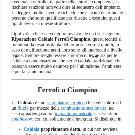
eventuale controllo, da parte delle autorità competenti, fa
rischiare sanzioni notevoli oltre al sequestro dell’impianto.
La legge è molto severa e richiede che ci siano determinate
persone che sono qualificate per riuscire a eseguire questi
tipi di lavori su queste strutture.
Ogni volta che esse vengono revisionate o ci si esegue una
Riparazione Caldaie Ferroli Ciampino
, questi tecnici si
prendono la responsabilità del proprio lavoro e quindi, in
caso di malfunzionamenti, loro sono gli interessati a livello
legale. Sempre meglio essere a norma di legge sia per le
caldaie a condensazione che per le caldaie tradizionali che
possono essere molto dannose per l’abitazione, l’ambiente
e per la salute umana.
Ferroli a Ciampino
La
Caldaia
è uno
scambiatore termico
che cede calore ad
un
fluido
per mezzo della
combustione stazionaria
; nel
caso appartenga ad un
impianto industriale
si serve di un
combustore
con cui solitamente è integrata. Si distingue in:
Caldaia
propriamente detta
, in cui non avviene
alcun
passaggio di stato
del
fluido
, tra cui lo