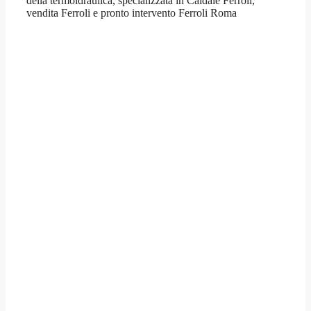
della termoidraulica, specializzata in Caldaie Ferroli,
vendita Ferroli e pronto intervento Ferroli Roma