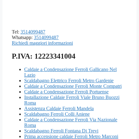
Tel:
3514099487
Whatsapp:
3514099487
Richiedi maggiori informazioni
P.IVA: 12223341004
Caldaie a Condensazione Ferroli Gallicano Nel
Lazio
Scaldabagno Elettrico Ferroli Metro Gardenie
Caldaie a Condensazione Ferroli Monte Compatri
Caldaie a Condensazione Ferroli Portuense
Installazione Caldaie Ferroli Viale Bruno Buozzi
Roma
Assistenza Caldaie Ferroli Mandela
Scaldabagno Ferroli Colli Aniene
Caldaie a Condensazione Ferroli Via Nazionale
Roma
Scaldabagno Ferroli Fontana Di Trevi
Prima accensione caldaie Ferroli Metro Marconi