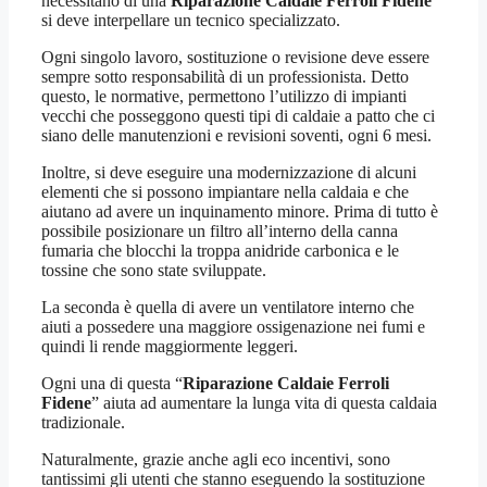
necessitano di una
Riparazione Caldaie Ferroli Fidene
si deve interpellare un tecnico specializzato.
Ogni singolo lavoro, sostituzione o revisione deve essere
sempre sotto responsabilità di un professionista. Detto
questo, le normative, permettono l’utilizzo di impianti
vecchi che posseggono questi tipi di caldaie a patto che ci
siano delle manutenzioni e revisioni soventi, ogni 6 mesi.
Inoltre, si deve eseguire una modernizzazione di alcuni
elementi che si possono impiantare nella caldaia e che
aiutano ad avere un inquinamento minore. Prima di tutto è
possibile posizionare un filtro all’interno della canna
fumaria che blocchi la troppa anidride carbonica e le
tossine che sono state sviluppate.
La seconda è quella di avere un ventilatore interno che
aiuti a possedere una maggiore ossigenazione nei fumi e
quindi li rende maggiormente leggeri.
Ogni una di questa “
Riparazione Caldaie Ferroli
Fidene
” aiuta ad aumentare la lunga vita di questa caldaia
tradizionale.
Naturalmente, grazie anche agli eco incentivi, sono
tantissimi gli utenti che stanno eseguendo la sostituzione