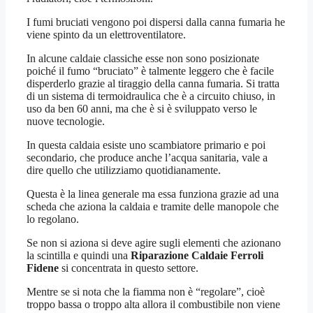
I fumi bruciati vengono poi dispersi dalla canna fumaria he
viene spinto da un elettroventilatore.
In alcune caldaie classiche esse non sono posizionate
poiché il fumo “bruciato” è talmente leggero che è facile
disperderlo grazie al tiraggio della canna fumaria. Si tratta
di un sistema di termoidraulica che è a circuito chiuso, in
uso da ben 60 anni, ma che è si è sviluppato verso le
nuove tecnologie.
In questa caldaia esiste uno scambiatore primario e poi
secondario, che produce anche l’acqua sanitaria, vale a
dire quello che utilizziamo quotidianamente.
Questa è la linea generale ma essa funziona grazie ad una
scheda che aziona la caldaia e tramite delle manopole che
lo regolano.
Se non si aziona si deve agire sugli elementi che azionano
la scintilla e quindi una
Riparazione Caldaie Ferroli
Fidene
si concentrata in questo settore.
Mentre se si nota che la fiamma non è “regolare”, cioè
troppo bassa o troppo alta allora il combustibile non viene