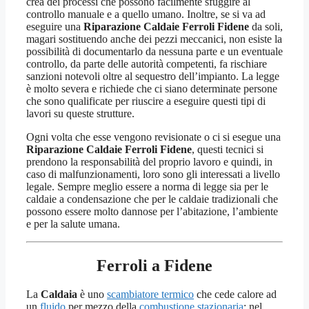
crea dei processi che possono facilmente sfuggire al
controllo manuale e a quello umano. Inoltre, se si va ad
eseguire una
Riparazione Caldaie Ferroli Fidene
da soli,
magari sostituendo anche dei pezzi meccanici, non esiste la
possibilità di documentarlo da nessuna parte e un eventuale
controllo, da parte delle autorità competenti, fa rischiare
sanzioni notevoli oltre al sequestro dell’impianto. La legge
è molto severa e richiede che ci siano determinate persone
che sono qualificate per riuscire a eseguire questi tipi di
lavori su queste strutture.
Ogni volta che esse vengono revisionate o ci si esegue una
Riparazione Caldaie Ferroli Fidene
, questi tecnici si
prendono la responsabilità del proprio lavoro e quindi, in
caso di malfunzionamenti, loro sono gli interessati a livello
legale. Sempre meglio essere a norma di legge sia per le
caldaie a condensazione che per le caldaie tradizionali che
possono essere molto dannose per l’abitazione, l’ambiente
e per la salute umana.
Ferroli a Fidene
La
Caldaia
è uno
scambiatore termico
che cede calore ad
un
fluido
per mezzo della
combustione stazionaria
; nel