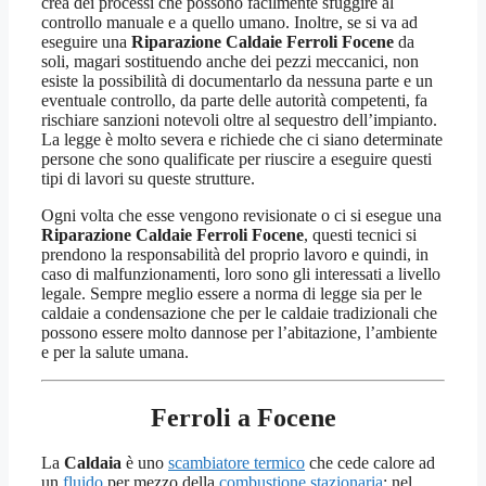
crea dei processi che possono facilmente sfuggire al
controllo manuale e a quello umano. Inoltre, se si va ad
eseguire una
Riparazione Caldaie Ferroli Focene
da
soli, magari sostituendo anche dei pezzi meccanici, non
esiste la possibilità di documentarlo da nessuna parte e un
eventuale controllo, da parte delle autorità competenti, fa
rischiare sanzioni notevoli oltre al sequestro dell’impianto.
La legge è molto severa e richiede che ci siano determinate
persone che sono qualificate per riuscire a eseguire questi
tipi di lavori su queste strutture.
Ogni volta che esse vengono revisionate o ci si esegue una
Riparazione Caldaie Ferroli Focene
, questi tecnici si
prendono la responsabilità del proprio lavoro e quindi, in
caso di malfunzionamenti, loro sono gli interessati a livello
legale. Sempre meglio essere a norma di legge sia per le
caldaie a condensazione che per le caldaie tradizionali che
possono essere molto dannose per l’abitazione, l’ambiente
e per la salute umana.
Ferroli a Focene
La
Caldaia
è uno
scambiatore termico
che cede calore ad
un
fluido
per mezzo della
combustione stazionaria
; nel