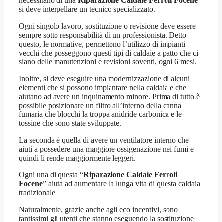
necessitano di una
Riparazione Caldaie Ferroli Focene
si deve interpellare un tecnico specializzato.
Ogni singolo lavoro, sostituzione o revisione deve essere
sempre sotto responsabilità di un professionista. Detto
questo, le normative, permettono l’utilizzo di impianti
vecchi che posseggono questi tipi di caldaie a patto che ci
siano delle manutenzioni e revisioni soventi, ogni 6 mesi.
Inoltre, si deve eseguire una modernizzazione di alcuni
elementi che si possono impiantare nella caldaia e che
aiutano ad avere un inquinamento minore. Prima di tutto è
possibile posizionare un filtro all’interno della canna
fumaria che blocchi la troppa anidride carbonica e le
tossine che sono state sviluppate.
La seconda è quella di avere un ventilatore interno che
aiuti a possedere una maggiore ossigenazione nei fumi e
quindi li rende maggiormente leggeri.
Ogni una di questa “
Riparazione Caldaie Ferroli
Focene
” aiuta ad aumentare la lunga vita di questa caldaia
tradizionale.
Naturalmente, grazie anche agli eco incentivi, sono
tantissimi gli utenti che stanno eseguendo la sostituzione