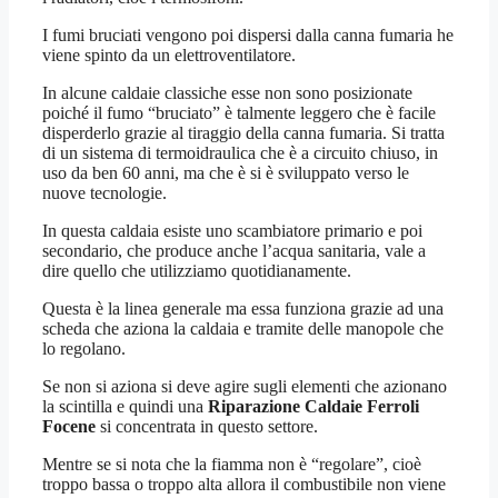
I fumi bruciati vengono poi dispersi dalla canna fumaria he
viene spinto da un elettroventilatore.
In alcune caldaie classiche esse non sono posizionate
poiché il fumo “bruciato” è talmente leggero che è facile
disperderlo grazie al tiraggio della canna fumaria. Si tratta
di un sistema di termoidraulica che è a circuito chiuso, in
uso da ben 60 anni, ma che è si è sviluppato verso le
nuove tecnologie.
In questa caldaia esiste uno scambiatore primario e poi
secondario, che produce anche l’acqua sanitaria, vale a
dire quello che utilizziamo quotidianamente.
Questa è la linea generale ma essa funziona grazie ad una
scheda che aziona la caldaia e tramite delle manopole che
lo regolano.
Se non si aziona si deve agire sugli elementi che azionano
la scintilla e quindi una
Riparazione Caldaie Ferroli
Focene
si concentrata in questo settore.
Mentre se si nota che la fiamma non è “regolare”, cioè
troppo bassa o troppo alta allora il combustibile non viene