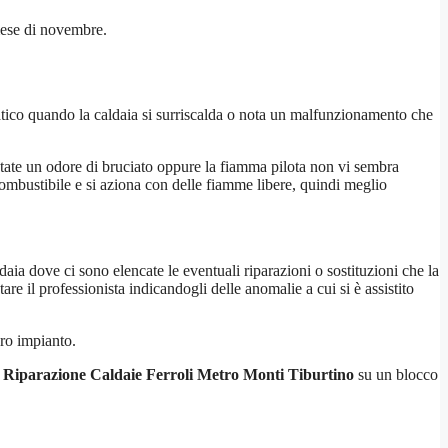
mese di novembre.
atico quando la caldaia si surriscalda o nota un malfunzionamento che
notate un odore di bruciato oppure la fiamma pilota non vi sembra
 combustibile e si aziona con delle fiamme libere, quindi meglio
ldaia dove ci sono elencate le eventuali riparazioni o sostituzioni che la
are il professionista indicandogli delle anomalie a cui si è assistito
ero impianto.
a
Riparazione Caldaie Ferroli Metro Monti Tiburtino
su un blocco