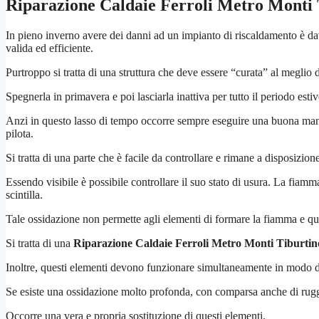
Riparazione Caldaie Ferroli Metro Monti 
In pieno inverno avere dei danni ad un impianto di riscaldamento è d
valida ed efficiente.
Purtroppo si tratta di una struttura che deve essere “curata” al meglio d
Spegnerla in primavera e poi lasciarla inattiva per tutto il periodo esti
Anzi in questo lasso di tempo occorre sempre eseguire una buona manut
pilota.
Si tratta di una parte che è facile da controllare e rimane a disposizion
Essendo visibile è possibile controllare il suo stato di usura. La fiam
scintilla.
Tale ossidazione non permette agli elementi di formare la fiamma e qui
Si tratta di una
Riparazione Caldaie Ferroli Metro Monti Tiburtin
Inoltre, questi elementi devono funzionare simultaneamente in modo da 
Se esiste una ossidazione molto profonda, con comparsa anche di ruggi
Occorre una vera e propria sostituzione di questi elementi.