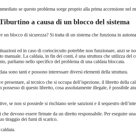
o immediato se questo problema sorge proprio alla prima accensione nel 
Tiburtino
a causa di un blocco del sistema
e un blocco di sicurezza? Si tratta di un sistema che funziona in autom
situazioni ed in caso di cortocircuito potrebbe non funzionare, anzi se 
o manuale. La caldaia, in fin dei conti, è una struttura che utilizza del
sto, parliamo nello specifico del problema di una caldaia bloccata.
aia sono tanti e possono interessare diversi elementi della struttura.
e presentare, al tecnico che si occupa dell’ispezione, il libretto della ca
 possesso di questo libretto, cosa assolutamente illegale, è possibile aiut
ve, se non si possiede si rischiano serie sanzioni e il sequestro dell’int
 che devono essere firmate da un diretto responsabile. Per eseguire un
uo tiraggio dei fumi di scarico.
 caldaia.