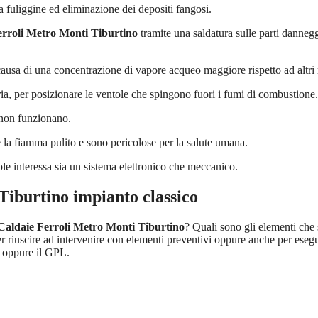
a fuliggine ed eliminazione dei depositi fangosi.
erroli Metro Monti Tiburtino
tramite una saldatura sulle parti dannegg
ausa di una concentrazione di vapore acqueo maggiore rispetto ad altri m
ia, per posizionare le ventole che spingono fuori i fumi di combustione.
 non funzionano.
re la fiamma pulito e sono pericolose per la salute umana.
ole interessa sia un sistema elettronico che meccanico.
Tiburtino
impianto classico
Caldaie Ferroli Metro Monti Tiburtino
? Quali sono gli elementi che
iuscire ad intervenire con elementi preventivi oppure anche per eseguir
o oppure il GPL.