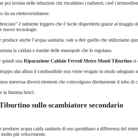
e poi inviata nelle tubazioni che riscaldano i radiatori, cioè i termosifon
o da un elettroventilatore.
uciato” è talmente leggero che è facile disperderlo grazie al tiraggio de
le nuove tecnologie.
e produce anche l’acqua sanitaria, vale a dire quello che utilizziamo qu
aziona la caldaia e tramite delle manopole che lo regolano.
 e quindi una
Riparazione Caldaie Ferroli Metro Monti Tiburtino
si 
 troppo alta allora il combustibile non viene erogato in modo adeguato 
era interessa diversi elementi che coinvolgono direttamente il tubo di 
e la fiamma bruci.
Tiburtino
sullo scambiatore secondario
r produrre acqua calda sanitaria di uso quotidiano a differenza del siste
si molto più velocemente.