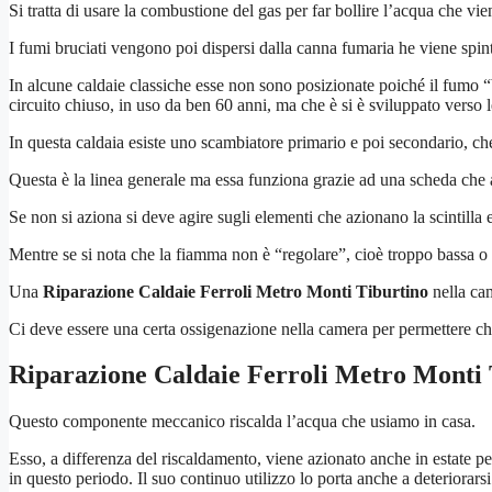
Si tratta di usare la combustione del gas per far bollire l’acqua che vien
I fumi bruciati vengono poi dispersi dalla canna fumaria he viene spint
In alcune caldaie classiche esse non sono posizionate poiché il fumo “br
circuito chiuso, in uso da ben 60 anni, ma che è si è sviluppato verso 
In questa caldaia esiste uno scambiatore primario e poi secondario, ch
Questa è la linea generale ma essa funziona grazie ad una scheda che 
Se non si aziona si deve agire sugli elementi che azionano la scintilla
Mentre se si nota che la fiamma non è “regolare”, cioè troppo bassa o
Una
Riparazione Caldaie Ferroli Metro Monti Tiburtino
nella cam
Ci deve essere una certa ossigenazione nella camera per permettere ch
Riparazione Caldaie Ferroli Metro Monti 
Questo componente meccanico riscalda l’acqua che usiamo in casa.
Esso, a differenza del riscaldamento, viene azionato anche in estate pe
in questo periodo. Il suo continuo utilizzo lo porta anche a deteriorar