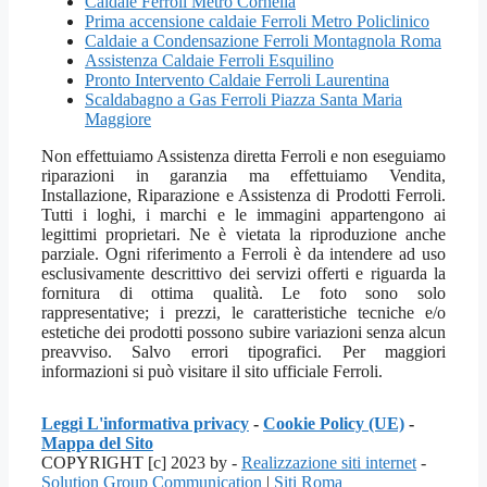
Caldaie Ferroli Metro Cornelia
Prima accensione caldaie Ferroli Metro Policlinico
Caldaie a Condensazione Ferroli Montagnola Roma
Assistenza Caldaie Ferroli Esquilino
Pronto Intervento Caldaie Ferroli Laurentina
Scaldabagno a Gas Ferroli Piazza Santa Maria
Maggiore
Non effettuiamo Assistenza diretta Ferroli e non eseguiamo
riparazioni in garanzia ma effettuiamo Vendita,
Installazione, Riparazione e Assistenza di Prodotti Ferroli.
Tutti i loghi, i marchi e le immagini appartengono ai
legittimi proprietari. Ne è vietata la riproduzione anche
parziale. Ogni riferimento a Ferroli è da intendere ad uso
esclusivamente descrittivo dei servizi offerti e riguarda la
fornitura di ottima qualità. Le foto sono solo
rappresentative; i prezzi, le caratteristiche tecniche e/o
estetiche dei prodotti possono subire variazioni senza alcun
preavviso. Salvo errori tipografici. Per maggiori
informazioni si può visitare il sito ufficiale Ferroli.
Leggi L'informativa privacy
-
Cookie Policy (UE)
-
Mappa del Sito
COPYRIGHT [c] 2023 by -
Realizzazione siti internet
-
Solution Group Communication
|
Siti Roma