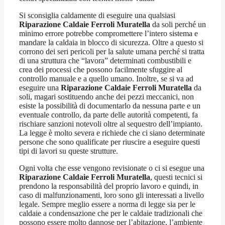
Si sconsiglia caldamente di eseguire una qualsiasi
Riparazione Caldaie Ferroli Muratella
da soli perché un
minimo errore potrebbe compromettere l’intero sistema e
mandare la caldaia in blocco di sicurezza. Oltre a questo si
corrono dei seri pericoli per la salute umana perché si tratta
di una struttura che “lavora” determinati combustibili e
crea dei processi che possono facilmente sfuggire al
controllo manuale e a quello umano. Inoltre, se si va ad
eseguire una
Riparazione Caldaie Ferroli Muratella
da
soli, magari sostituendo anche dei pezzi meccanici, non
esiste la possibilità di documentarlo da nessuna parte e un
eventuale controllo, da parte delle autorità competenti, fa
rischiare sanzioni notevoli oltre al sequestro dell’impianto.
La legge è molto severa e richiede che ci siano determinate
persone che sono qualificate per riuscire a eseguire questi
tipi di lavori su queste strutture.
Ogni volta che esse vengono revisionate o ci si esegue una
Riparazione Caldaie Ferroli Muratella
, questi tecnici si
prendono la responsabilità del proprio lavoro e quindi, in
caso di malfunzionamenti, loro sono gli interessati a livello
legale. Sempre meglio essere a norma di legge sia per le
caldaie a condensazione che per le caldaie tradizionali che
possono essere molto dannose per l’abitazione, l’ambiente