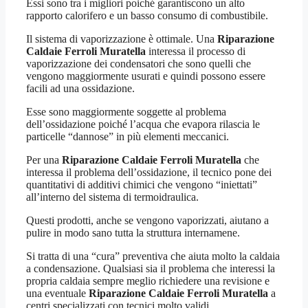
Essi sono tra i migliori poiché garantiscono un alto
rapporto calorifero e un basso consumo di combustibile.
Il sistema di vaporizzazione è ottimale. Una
Riparazione
Caldaie Ferroli Muratella
interessa il processo di
vaporizzazione dei condensatori che sono quelli che
vengono maggiormente usurati e quindi possono essere
facili ad una ossidazione.
Esse sono maggiormente soggette al problema
dell’ossidazione poiché l’acqua che evapora rilascia le
particelle “dannose” in più elementi meccanici.
Per una
Riparazione Caldaie Ferroli Muratella
che
interessa il problema dell’ossidazione, il tecnico pone dei
quantitativi di additivi chimici che vengono “iniettati”
all’interno del sistema di termoidraulica.
Questi prodotti, anche se vengono vaporizzati, aiutano a
pulire in modo sano tutta la struttura internamene.
Si tratta di una “cura” preventiva che aiuta molto la caldaia
a condensazione. Qualsiasi sia il problema che interessi la
propria caldaia sempre meglio richiedere una revisione e
una eventuale
Riparazione Caldaie Ferroli Muratella
a
centri specializzati con tecnici molto validi.