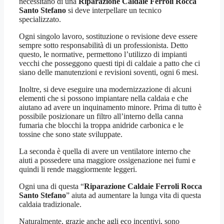
necessitano di una
Riparazione Caldaie Ferroli Rocca
Santo Stefano
si deve interpellare un tecnico
specializzato.
Ogni singolo lavoro, sostituzione o revisione deve essere
sempre sotto responsabilità di un professionista. Detto
questo, le normative, permettono l’utilizzo di impianti
vecchi che posseggono questi tipi di caldaie a patto che ci
siano delle manutenzioni e revisioni soventi, ogni 6 mesi.
Inoltre, si deve eseguire una modernizzazione di alcuni
elementi che si possono impiantare nella caldaia e che
aiutano ad avere un inquinamento minore. Prima di tutto è
possibile posizionare un filtro all’interno della canna
fumaria che blocchi la troppa anidride carbonica e le
tossine che sono state sviluppate.
La seconda è quella di avere un ventilatore interno che
aiuti a possedere una maggiore ossigenazione nei fumi e
quindi li rende maggiormente leggeri.
Ogni una di questa “
Riparazione Caldaie Ferroli Rocca
Santo Stefano
” aiuta ad aumentare la lunga vita di questa
caldaia tradizionale.
Naturalmente, grazie anche agli eco incentivi, sono