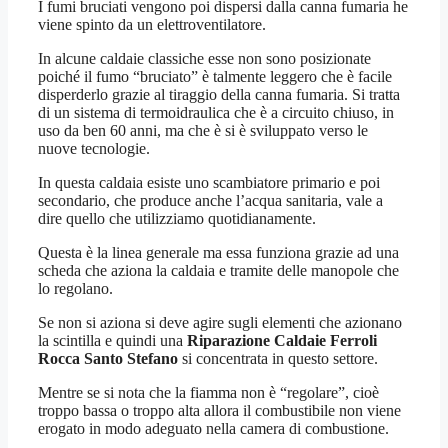
I fumi bruciati vengono poi dispersi dalla canna fumaria he
viene spinto da un elettroventilatore.
In alcune caldaie classiche esse non sono posizionate
poiché il fumo “bruciato” è talmente leggero che è facile
disperderlo grazie al tiraggio della canna fumaria. Si tratta
di un sistema di termoidraulica che è a circuito chiuso, in
uso da ben 60 anni, ma che è si è sviluppato verso le
nuove tecnologie.
In questa caldaia esiste uno scambiatore primario e poi
secondario, che produce anche l’acqua sanitaria, vale a
dire quello che utilizziamo quotidianamente.
Questa è la linea generale ma essa funziona grazie ad una
scheda che aziona la caldaia e tramite delle manopole che
lo regolano.
Se non si aziona si deve agire sugli elementi che azionano
la scintilla e quindi una
Riparazione Caldaie Ferroli
Rocca Santo Stefano
si concentrata in questo settore.
Mentre se si nota che la fiamma non è “regolare”, cioè
troppo bassa o troppo alta allora il combustibile non viene
erogato in modo adeguato nella camera di combustione.