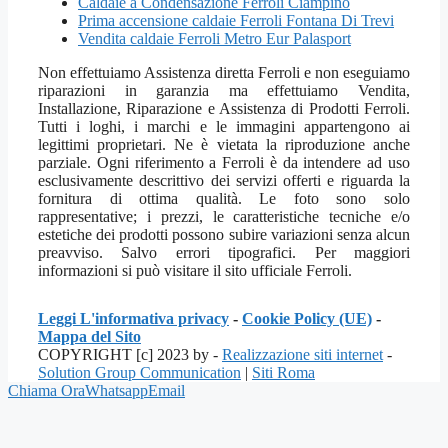
Caldaie a Condensazione Ferroli Ciampino
Prima accensione caldaie Ferroli Fontana Di Trevi
Vendita caldaie Ferroli Metro Eur Palasport
Non effettuiamo Assistenza diretta Ferroli e non eseguiamo
riparazioni in garanzia ma effettuiamo Vendita,
Installazione, Riparazione e Assistenza di Prodotti Ferroli.
Tutti i loghi, i marchi e le immagini appartengono ai
legittimi proprietari. Ne è vietata la riproduzione anche
parziale. Ogni riferimento a Ferroli è da intendere ad uso
esclusivamente descrittivo dei servizi offerti e riguarda la
fornitura di ottima qualità. Le foto sono solo
rappresentative; i prezzi, le caratteristiche tecniche e/o
estetiche dei prodotti possono subire variazioni senza alcun
preavviso. Salvo errori tipografici. Per maggiori
informazioni si può visitare il sito ufficiale Ferroli.
Leggi L'informativa privacy
-
Cookie Policy (UE)
-
Mappa del Sito
COPYRIGHT [c] 2023 by -
Realizzazione siti internet
-
Solution Group Communication
|
Siti Roma
Chiama Ora
Whatsapp
Email