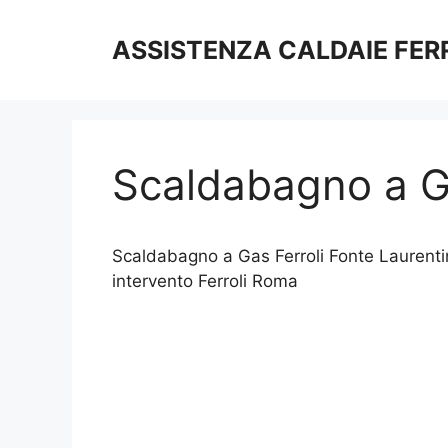
Vai
al
ASSISTENZA CALDAIE FER
contenuto
Scaldabagno a Ga
Scaldabagno a Gas Ferroli Fonte Laurentina
intervento Ferroli Roma