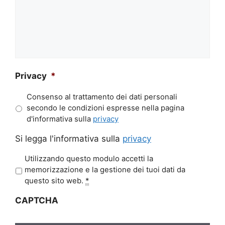
Privacy
*
Consenso al trattamento dei dati personali
secondo le condizioni espresse nella pagina
d'informativa sulla
privacy
Si legga l'informativa sulla
privacy
P
Utilizzando questo modulo accetti la
r
memorizzazione e la gestione dei tuoi dati da
i
questo sito web.
*
v
CAPTCHA
a
c
y