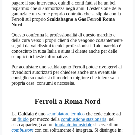
pagare il suo intervento, quindi a conti fatti si ha un bel
risparmio che si ammortizza negli anni. L’estensione della
garanzia è un vero e proprio contratto che si stipula con la
Ferroli sul proprio
Scaldabagno a Gas Ferroli Roma
Nord
.
Questo conferma la professionalità di questo marchio e
della cura verso i propri clienti che vengono costantemente
seguiti da validissimi tecnici professionisti. Tale marchio è
conosciuto in tutta Italia e aiuta il cliente anche per delle
semplici richieste informative.
Per acquistare uno scaldabagno Ferroli potete rivolgervi ai
rivenditori autorizzati per chiedere anche una eventuale
consiglio su quale sia il modello migliore che interessa la
propria casa, consumi e necessità.
Ferroli a Roma Nord
La
Caldaia
è uno
scambiatore termico
che cede calore ad
un
fluido
per mezzo della
combustione stazionaria
; nel
caso appartenga ad un
impianto industriale
si serve di un
combustore
con cui solitamente è integrata. Si distingue in: