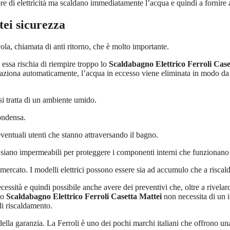
di elettricità ma scaldano immediatamente l’acqua e quindi a fornire a
tei
sicurezza
la, chiamata di anti ritorno, che è molto importante.
essa rischia di riempire troppo lo
Scaldabagno Elettrico Ferroli Case
si aziona automaticamente, l’acqua in eccesso viene eliminata in modo d
i tratta di un ambiente umido.
ondensa.
eventuali utenti che stanno attraversando il bagno.
e siano impermeabili per proteggere i componenti interni che funzionano so
 mercato. I modelli elettrici possono essere sia ad accumulo che a risca
necessità e quindi possibile anche avere dei preventivi che, oltre a rivel
lo
Scaldabagno Elettrico Ferroli Casetta Mattei
non necessita di un i
di riscaldamento.
ella garanzia. La Ferroli è uno dei pochi marchi italiani che offrono una 