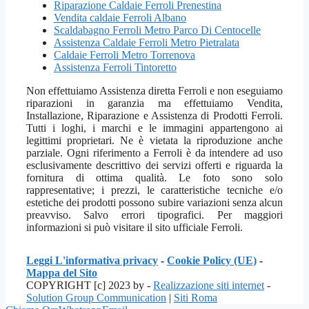
Riparazione Caldaie Ferroli Prenestina
Vendita caldaie Ferroli Albano
Scaldabagno Ferroli Metro Parco Di Centocelle
Assistenza Caldaie Ferroli Metro Pietralata
Caldaie Ferroli Metro Torrenova
Assistenza Ferroli Tintoretto
Non effettuiamo Assistenza diretta Ferroli e non eseguiamo
riparazioni in garanzia ma effettuiamo Vendita,
Installazione, Riparazione e Assistenza di Prodotti Ferroli.
Tutti i loghi, i marchi e le immagini appartengono ai
legittimi proprietari. Ne è vietata la riproduzione anche
parziale. Ogni riferimento a Ferroli è da intendere ad uso
esclusivamente descrittivo dei servizi offerti e riguarda la
fornitura di ottima qualità. Le foto sono solo
rappresentative; i prezzi, le caratteristiche tecniche e/o
estetiche dei prodotti possono subire variazioni senza alcun
preavviso. Salvo errori tipografici. Per maggiori
informazioni si può visitare il sito ufficiale Ferroli.
Leggi L'informativa privacy
-
Cookie Policy (UE)
-
Mappa del Sito
COPYRIGHT [c] 2023 by -
Realizzazione siti internet
-
Solution Group Communication
|
Siti Roma