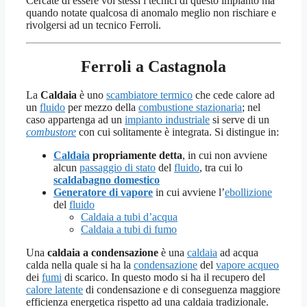
Cercate di essere voi stessi i tecnici di questo impianto ma
quando notate qualcosa di anomalo meglio non rischiare e
rivolgersi ad un tecnico Ferroli.
Ferroli a Castagnola
La
Caldaia
è uno
scambiatore termico
che cede calore ad
un
fluido
per mezzo della
combustione stazionaria
; nel
caso appartenga ad un
impianto industriale
si serve di un
combustore
con cui solitamente è integrata. Si distingue in:
Caldaia
propriamente detta
, in cui non avviene
alcun
passaggio di stato
del
fluido
, tra cui lo
scaldabagno domestico
Generatore di vapore
in cui avviene l’
ebollizione
del
fluido
Caldaia a tubi d’acqua
Caldaia a tubi di fumo
Una
caldaia a condensazione
è una
caldaia
ad acqua
calda nella quale si ha la
condensazione
del
vapore acqueo
dei
fumi
di scarico. In questo modo si ha il recupero del
calore latente
di condensazione e di conseguenza maggiore
efficienza energetica rispetto ad una caldaia tradizionale.