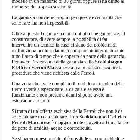
modello in un massimo di 30 giorni oppure si ha diritto al
rimborso della spesa sostenuta.
La garanzia conviene proprio per queste eventualità che
sono rare ma non impossibili.
Oltre a questo la garanzia è un contratto che garantisce, al
consumatore, di avere sempre la possibilità di far
intervenire un tecnico in caso ci siano dei problemi di
malfunzionamento o danni ai componenti interni, durante
tutto l’arco di tempo che è coperto da parte della garanzia.
Per avere l’estensione della garanzia sullo
Scaldabagno
Elettrico Ferroli Maccarese
a 5 anni occorre seguire la
procedura che viene richiesta dalla Ferroli.
Una volta che avete compilato il modulo un tecnico della
Ferroli verrà a ispezionare la caldaia e se essa è
funzionante e non presenta danni si potrà avere una
estensione a 5 anni.
Si tratta di un’offerta esclusiva della Ferroli che non è da
sottovalutare ma da valutare. Uno
Scaldabagno Elettrico
Ferroli Maccarese
è maggiormente soggetto ad un attacco
da parte di umidità, acqua e cortocircuiti.
Se si hanno questi problemi è possibile sempre richiedere