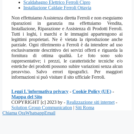
Scaldabagno Elettrico Ferroli Cipro
Installazione Caldaie Ferroli Ottavia
Non effettuiamo Assistenza diretta Ferroli e non eseguiamo
riparazioni in garanzia ma effettuiamo Vendita,
Installazione, Riparazione e Assistenza di Prodotti Ferroli.
Tutti i loghi, i marchi e le immagini appartengono ai
legittimi proprietari. Ne è vietata la riproduzione anche
parziale. Ogni riferimento a Ferroli è da intendere ad uso
esclusivamente descrittivo dei servizi offerti e riguarda la
fornitura di ottima qualità. Le foto sono solo
rappresentative; i prezzi, le caratteristiche tecniche e/o
estetiche dei prodotti possono subire variazioni senza alcun
preavviso. Salvo errori tipografici. Per maggiori
informazioni si può visitare il sito ufficiale Ferroli.
Leggi L'informativa privacy
-
Cookie Policy (UE)
-
Mappa del Sito
COPYRIGHT [c] 2023 by -
Realizzazione siti internet
-
Solution Group Communication
|
Siti Roma
Chiama Ora
Whatsapp
Email