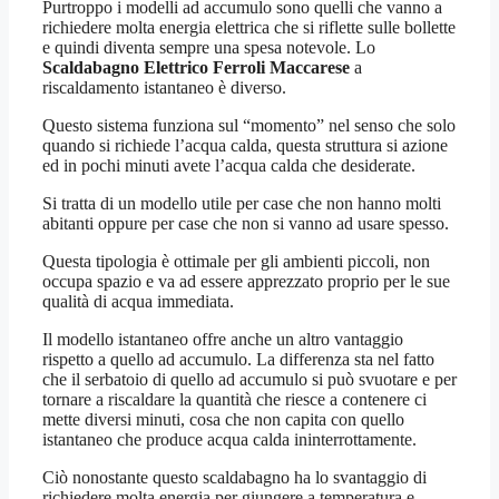
Purtroppo i modelli ad accumulo sono quelli che vanno a
richiedere molta energia elettrica che si riflette sulle bollette
e quindi diventa sempre una spesa notevole. Lo
Scaldabagno Elettrico Ferroli Maccarese
a
riscaldamento istantaneo è diverso.
Questo sistema funziona sul “momento” nel senso che solo
quando si richiede l’acqua calda, questa struttura si azione
ed in pochi minuti avete l’acqua calda che desiderate.
Si tratta di un modello utile per case che non hanno molti
abitanti oppure per case che non si vanno ad usare spesso.
Questa tipologia è ottimale per gli ambienti piccoli, non
occupa spazio e va ad essere apprezzato proprio per le sue
qualità di acqua immediata.
Il modello istantaneo offre anche un altro vantaggio
rispetto a quello ad accumulo. La differenza sta nel fatto
che il serbatoio di quello ad accumulo si può svuotare e per
tornare a riscaldare la quantità che riesce a contenere ci
mette diversi minuti, cosa che non capita con quello
istantaneo che produce acqua calda ininterrottamente.
Ciò nonostante questo scaldabagno ha lo svantaggio di
richiedere molta energia per giungere a temperatura e