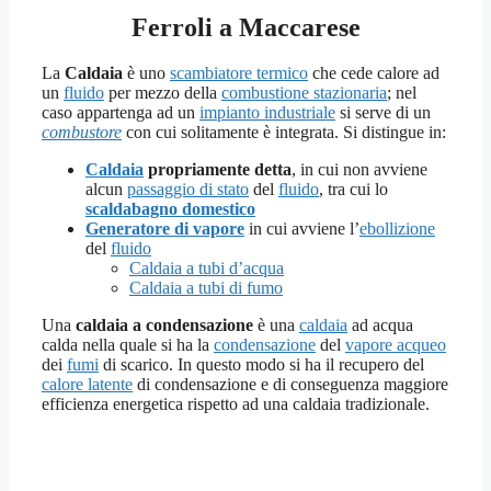
Ferroli a Maccarese
La
Caldaia
è uno
scambiatore termico
che cede calore ad
un
fluido
per mezzo della
combustione stazionaria
; nel
caso appartenga ad un
impianto industriale
si serve di un
combustore
con cui solitamente è integrata. Si distingue in:
Caldaia
propriamente detta
, in cui non avviene
alcun
passaggio di stato
del
fluido
, tra cui lo
scaldabagno domestico
Generatore di vapore
in cui avviene l’
ebollizione
del
fluido
Caldaia a tubi d’acqua
Caldaia a tubi di fumo
Una
caldaia a condensazione
è una
caldaia
ad acqua
calda nella quale si ha la
condensazione
del
vapore acqueo
dei
fumi
di scarico. In questo modo si ha il recupero del
calore latente
di condensazione e di conseguenza maggiore
efficienza energetica rispetto ad una caldaia tradizionale.