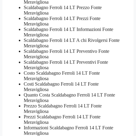
Meravigliosa
Scaldabagno Ferroli 14 LT Prezzo Fonte
Meravigliosa
Scaldabagno Ferroli 14 LT Prezzi Fonte
Meravigliosa
Scaldabagno Ferroli 14 LT Informazioni Fonte
Meravigliosa
Scaldabagno Ferroli 14 LT A chi Rivolgersi Fonte
Meravigliosa
Scaldabagno Ferroli 14 LT Preventivo Fonte
Meravigliosa
Scaldabagno Ferroli 14 LT Preventivi Fonte
Meravigliosa
Costo Scaldabagno Ferroli 14 LT Fonte
Meravigliosa
Costi Scaldabagno Ferroli 14 LT Fonte
Meravigliosa
Quanto Costa Scaldabagno Ferroli 14 LT Fonte
Meravigliosa
Prezzo Scaldabagno Ferroli 14 LT Fonte
Meravigliosa
Prezzi Scaldabagno Ferroli 14 LT Fonte
Meravigliosa
Informazioni Scaldabagno Ferroli 14 LT Fonte
Meravigliosa