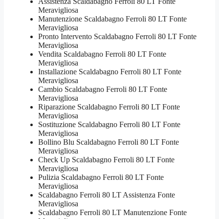
Assistenza Scaldabagno Ferroli 80 LT Fonte
Meravigliosa
Manutenzione Scaldabagno Ferroli 80 LT Fonte
Meravigliosa
Pronto Intervento Scaldabagno Ferroli 80 LT Fonte
Meravigliosa
Vendita Scaldabagno Ferroli 80 LT Fonte
Meravigliosa
Installazione Scaldabagno Ferroli 80 LT Fonte
Meravigliosa
Cambio Scaldabagno Ferroli 80 LT Fonte
Meravigliosa
Riparazione Scaldabagno Ferroli 80 LT Fonte
Meravigliosa
Sostituzione Scaldabagno Ferroli 80 LT Fonte
Meravigliosa
Bollino Blu Scaldabagno Ferroli 80 LT Fonte
Meravigliosa
Check Up Scaldabagno Ferroli 80 LT Fonte
Meravigliosa
Pulizia Scaldabagno Ferroli 80 LT Fonte
Meravigliosa
Scaldabagno Ferroli 80 LT Assistenza Fonte
Meravigliosa
Scaldabagno Ferroli 80 LT Manutenzione Fonte