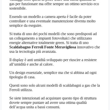
gas per funzionare ma offre sempre un ottimo servizio eco
sostenibile.
Essendo un modello a camera aperta è facile da poter
controllare e una eventuale manutenzione diventa molto
semplice da eseguire.
Si tratta di uno dei pochi modelli che sono predisposti ad
un collegamento a impianti fotovoltaici che utilizzano
energie alternative totalmente green. Si tratta di uno
Scaldabagno Ferroli Fonte Meravigliosa
innovativo che
usa la tecnologia più avanzata.
Il display è anti umidità sviluppato per riuscire a resistere
all’umidità e anche al calore.
Un design essenziale, semplice ma che si abbina ad ogni
tipologia di casa.
Questi sono solo alcuni modelli di scaldabagni a gas che la
Ferroli utilizza.
Se siete intenzionati ad acquistare questo tipo di struttura
dovete sempre puntare ad avere una ottima qualità
dell’acqua unita a bassi consumi.