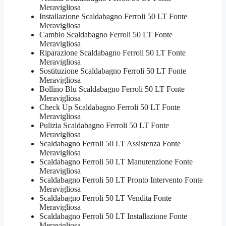
Meravigliosa
Installazione Scaldabagno Ferroli 50 LT Fonte
Meravigliosa
Cambio Scaldabagno Ferroli 50 LT Fonte
Meravigliosa
Riparazione Scaldabagno Ferroli 50 LT Fonte
Meravigliosa
Sostituzione Scaldabagno Ferroli 50 LT Fonte
Meravigliosa
Bollino Blu Scaldabagno Ferroli 50 LT Fonte
Meravigliosa
Check Up Scaldabagno Ferroli 50 LT Fonte
Meravigliosa
Pulizia Scaldabagno Ferroli 50 LT Fonte
Meravigliosa
Scaldabagno Ferroli 50 LT Assistenza Fonte
Meravigliosa
Scaldabagno Ferroli 50 LT Manutenzione Fonte
Meravigliosa
Scaldabagno Ferroli 50 LT Pronto Intervento Fonte
Meravigliosa
Scaldabagno Ferroli 50 LT Vendita Fonte
Meravigliosa
Scaldabagno Ferroli 50 LT Installazione Fonte
Meravigliosa