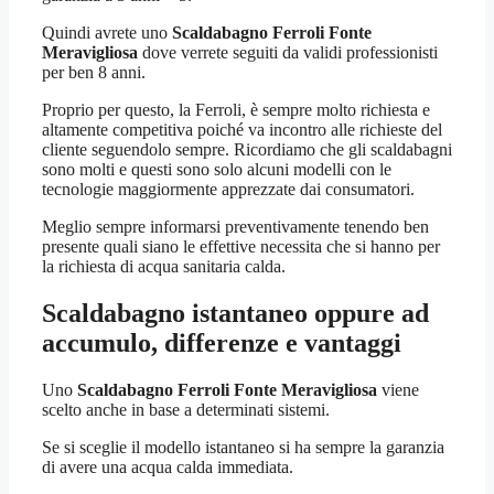
Quindi avrete uno
Scaldabagno Ferroli Fonte
Meravigliosa
dove verrete seguiti da validi professionisti
per ben 8 anni.
Proprio per questo, la Ferroli, è sempre molto richiesta e
altamente competitiva poiché va incontro alle richieste del
cliente seguendolo sempre. Ricordiamo che gli scaldabagni
sono molti e questi sono solo alcuni modelli con le
tecnologie maggiormente apprezzate dai consumatori.
Meglio sempre informarsi preventivamente tenendo ben
presente quali siano le effettive necessita che si hanno per
la richiesta di acqua sanitaria calda.
Scaldabagno istantaneo oppure ad
accumulo, differenze e vantaggi
Uno
Scaldabagno Ferroli Fonte Meravigliosa
viene
scelto anche in base a determinati sistemi.
Se si sceglie il modello istantaneo si ha sempre la garanzia
di avere una acqua calda immediata.