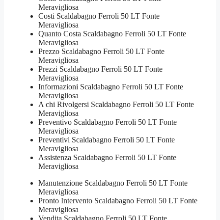
Meravigliosa
Costi Scaldabagno Ferroli 50 LT Fonte
Meravigliosa
Quanto Costa Scaldabagno Ferroli 50 LT Fonte
Meravigliosa
Prezzo Scaldabagno Ferroli 50 LT Fonte
Meravigliosa
Prezzi Scaldabagno Ferroli 50 LT Fonte
Meravigliosa
Informazioni Scaldabagno Ferroli 50 LT Fonte
Meravigliosa
A chi Rivolgersi Scaldabagno Ferroli 50 LT Fonte
Meravigliosa
Preventivo Scaldabagno Ferroli 50 LT Fonte
Meravigliosa
Preventivi Scaldabagno Ferroli 50 LT Fonte
Meravigliosa
Assistenza Scaldabagno Ferroli 50 LT Fonte
Meravigliosa
Manutenzione Scaldabagno Ferroli 50 LT Fonte
Meravigliosa
Pronto Intervento Scaldabagno Ferroli 50 LT Fonte
Meravigliosa
Vendita Scaldabagno Ferroli 50 LT Fonte