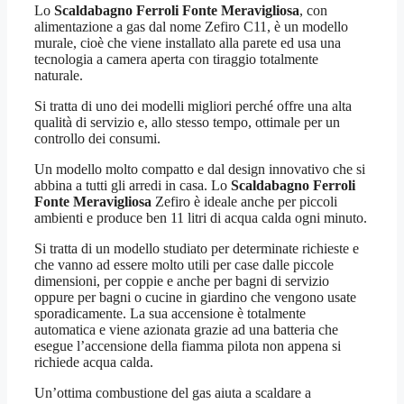
Lo
Scaldabagno Ferroli Fonte Meravigliosa
, con
alimentazione a gas dal nome Zefiro C11, è un modello
murale, cioè che viene installato alla parete ed usa una
tecnologia a camera aperta con tiraggio totalmente
naturale.
Si tratta di uno dei modelli migliori perché offre una alta
qualità di servizio e, allo stesso tempo, ottimale per un
controllo dei consumi.
Un modello molto compatto e dal design innovativo che si
abbina a tutti gli arredi in casa. Lo
Scaldabagno Ferroli
Fonte Meravigliosa
Zefiro è ideale anche per piccoli
ambienti e produce ben 11 litri di acqua calda ogni minuto.
Si tratta di un modello studiato per determinate richieste e
che vanno ad essere molto utili per case dalle piccole
dimensioni, per coppie e anche per bagni di servizio
oppure per bagni o cucine in giardino che vengono usate
sporadicamente. La sua accensione è totalmente
automatica e viene azionata grazie ad una batteria che
esegue l’accensione della fiamma pilota non appena si
richiede acqua calda.
Un’ottima combustione del gas aiuta a scaldare a