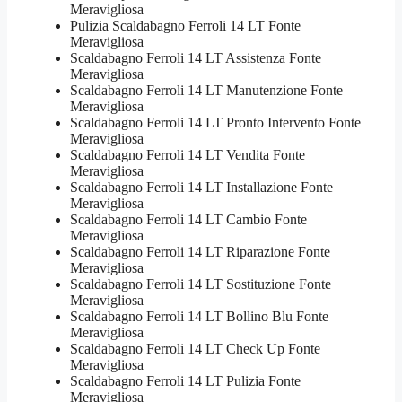
Meravigliosa
Pulizia Scaldabagno Ferroli 14 LT Fonte
Meravigliosa
Scaldabagno Ferroli 14 LT Assistenza Fonte
Meravigliosa
Scaldabagno Ferroli 14 LT Manutenzione Fonte
Meravigliosa
Scaldabagno Ferroli 14 LT Pronto Intervento Fonte
Meravigliosa
Scaldabagno Ferroli 14 LT Vendita Fonte
Meravigliosa
Scaldabagno Ferroli 14 LT Installazione Fonte
Meravigliosa
Scaldabagno Ferroli 14 LT Cambio Fonte
Meravigliosa
Scaldabagno Ferroli 14 LT Riparazione Fonte
Meravigliosa
Scaldabagno Ferroli 14 LT Sostituzione Fonte
Meravigliosa
Scaldabagno Ferroli 14 LT Bollino Blu Fonte
Meravigliosa
Scaldabagno Ferroli 14 LT Check Up Fonte
Meravigliosa
Scaldabagno Ferroli 14 LT Pulizia Fonte
Meravigliosa