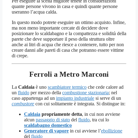
Per eseguire la scelta migliore tenete in considerazioni
quante persone vivono in casa e quindi quante persone
useranno l’acqua calda.
In questo modo potrete eseguire un ottimo acquisto. Infine,
ma non meno importante cercate di decidere dove
posizionare lo scaldabagno e la compattezza e solidità della
parete che deve supportare il peso della struttura oltre
anche ai litri di acqua che riesce a contenere, tutto per non
creare danni alle pareti di casa che potranno essere vittime
di crepe.
Ferroli a Metro Marconi
La
Caldaia
è uno
scambiatore termico
che cede calore ad
un
fluido
per mezzo della
combustione stazionaria
; nel
caso appartenga ad un
impianto industriale
si serve di un
combustore
con cui solitamente è integrata. Si distingue in:
Caldaia
propriamente detta
, in cui non avviene
alcun
passaggio di stato
del
fluido
, tra cui lo
scaldabagno domestico
Generatore di vapore
in cui avviene l’
ebollizione
del
fluido