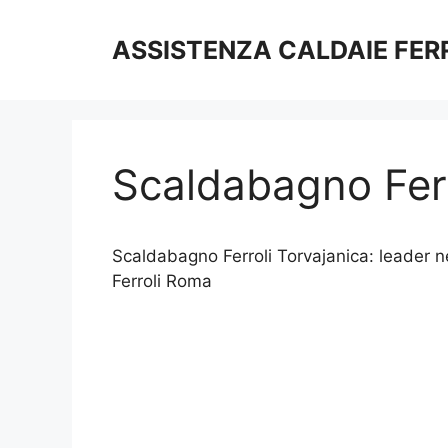
Vai
al
ASSISTENZA CALDAIE FER
contenuto
Scaldabagno Ferr
Scaldabagno Ferroli Torvajanica: leader nel
Ferroli Roma