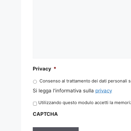
Privacy
*
Consenso al trattamento dei dati personali s
Si legga l'informativa sulla
privacy
P
Utilizzando questo modulo accetti la memoriz
r
CAPTCHA
i
v
a