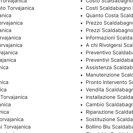
Torvajanica
Costo Scaldabagno F
nto Torvajanica
Costi Scaldabagno F
anica
Quanto Costa Scald
orvajanica
Prezzo Scaldabagno 
anica
Prezzi Scaldabagno 
rvajanica
Informazioni Scalda
orvajanica
A chi Rivolgersi Sc
vajanica
Preventivo Scaldaba
ajanica
Preventivi Scaldaba
nica
Assistenza Scaldaba
Manutenzione Scald
nica
Pronto Intervento S
ica
Vendita Scaldabagno
 Torvajanica
Installazione Scald
anica
Cambio Scaldabagno
nica
Riparazione Scaldab
orvajanica
Sostituzione Scalda
si Torvajanica
Bollino Blu Scaldab