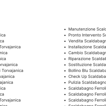
Manutenzione Scald
ica
Pronto Intervento S
ica
Vendita Scaldabagno
Torvajanica
Installazione Scald
nica
Cambio Scaldabagno
nica
Riparazione Scaldab
orvajanica
Sostituzione Scalda
i Torvajanica
Bollino Blu Scaldab
vajanica
Check Up Scaldabag
ajanica
Pulizia Scaldabagno
ica
Scaldabagno Ferroli
ica
Scaldabagno Ferrol
Torvajanica
Scaldabagno Ferroli
nica
Scaldabagno Ferroli