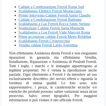
Caldaie a Condensazione Ferroli Roma Sud
Scaldabagno Elettrico Ferroli Mostacciano
Pronto Intervento Caldaie Ferroli Appio Claudio
Caldaie a Condensazione Ferroli Battistini
Scaldabagno a Gas Ferroli Rocca Santo Stefano
Sostituzione Caldaie Ferroli Santa Marinella
Scaldabagno a Gas Ferroli Viale Marconi Roma
Prima accensione caldaie Ferroli Metro Rebibbia
Scaldabagno Ferroli Civitavecchia
Vendita caldaie Ferroli Largo Argentina
Non effettuiamo Assistenza diretta Ferroli e non eseguiamo
riparazioni in garanzia ma effettuiamo Vendita,
Installazione, Riparazione e Assistenza di Prodotti Ferroli.
Tutti i loghi, i marchi e le immagini appartengono ai
legittimi proprietari. Ne è vietata la riproduzione anche
parziale. Ogni riferimento a Ferroli è da intendere ad uso
esclusivamente descrittivo dei servizi offerti e riguarda la
fornitura di ottima qualità. Le foto sono solo
rappresentative; i prezzi, le caratteristiche tecniche e/o
estetiche dei prodotti possono subire variazioni senza alcun
preavviso. Salvo errori tipografici. Per maggiori
informazioni si può visitare il sito ufficiale Ferroli.