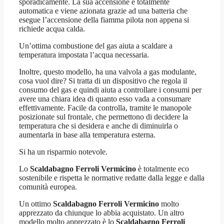
sporadicamente. La sua accensione è totalmente
automatica e viene azionata grazie ad una batteria che
esegue l’accensione della fiamma pilota non appena si
richiede acqua calda.
Un’ottima combustione del gas aiuta a scaldare a
temperatura impostata l’acqua necessaria.
Inoltre, questo modello, ha una valvola a gas modulante,
cosa vuol dire? Si tratta di un dispositivo che regola il
consumo del gas e quindi aiuta a controllare i consumi per
avere una chiara idea di quanto esso vada a consumare
effettivamente. Facile da controlla, tramite le manopole
posizionate sul frontale, che permettono di decidere la
temperatura che si desidera e anche di diminuirla o
aumentarla in base alla temperatura esterna.
Si ha un risparmio notevole.
Lo
Scaldabagno Ferroli Vermicino
è totalmente eco
sostenibile e rispetta le normative redatte dalla legge e dalla
comunità europea.
Un ottimo
Scaldabagno Ferroli Vermicino
molto
apprezzato da chiunque lo abbia acquistato. Un altro
modello molto apprezzato è lo
Scaldabagno Ferroli