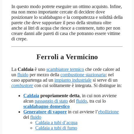
In questo modo potrete eseguire un ottimo acquisto. Infine,
ma non meno importante cercate di decidere dove
posizionare lo scaldabagno e la compattezza e solidità della
parete che deve supportare il peso della struttura oltre
anche ai litri di acqua che riesce a contenere, tutto per non
creare danni alle pareti di casa che potranno essere vittime
di crepe.
Ferroli a Vermicino
La
Caldaia
è uno
scambiatore termico
che cede calore ad
un
fluido
per mezzo della
combustione stazionaria
; nel
caso appartenga ad un
impianto industriale
si serve di un
combustore
con cui solitamente è integrata. Si distingue in:
Caldaia
propriamente detta
, in cui non avviene
alcun
passaggio di stato
del
fluido
, tra cui lo
scaldabagno domestico
Generatore di vapore
in cui avviene l’
ebollizione
del
fluido
Caldaia a tubi d’acqua
Caldaia a tubi di fumo