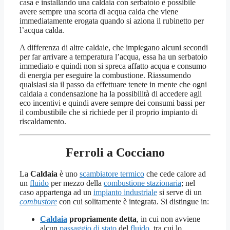
casa e installando una caldaia con serbatoio è possibile
avere sempre una scorta di acqua calda che viene
immediatamente erogata quando si aziona il rubinetto per
l’acqua calda.
A differenza di altre caldaie, che impiegano alcuni secondi
per far arrivare a temperatura l’acqua, essa ha un serbatoio
immediato e quindi non si spreca affatto acqua e consumo
di energia per eseguire la combustione. Riassumendo
qualsiasi sia il passo da effettuare tenete in mente che ogni
caldaia a condensazione ha la possibilità di accedere agli
eco incentivi e quindi avere sempre dei consumi bassi per
il combustibile che si richiede per il proprio impianto di
riscaldamento.
Ferroli a Cocciano
La
Caldaia
è uno
scambiatore termico
che cede calore ad
un
fluido
per mezzo della
combustione stazionaria
; nel
caso appartenga ad un
impianto industriale
si serve di un
combustore
con cui solitamente è integrata. Si distingue in:
Caldaia
propriamente detta
, in cui non avviene
alcun
passaggio di stato
del
fluido
, tra cui lo