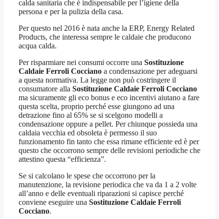
calda sanitaria che è indispensabile per l’igiene della
persona e per la pulizia della casa.
Per questo nel 2016 è nata anche la ERP, Energy Related
Products, che interessa sempre le caldaie che producono
acqua calda.
Per risparmiare nei consumi occorre una
Sostituzione
Caldaie Ferroli Cocciano
a condensazione per adeguarsi
a questa normativa. La legge non può costringere il
consumatore alla
Sostituzione Caldaie Ferroli Cocciano
ma sicuramente gli eco bonus e eco incentivi aiutano a fare
questa scelta, proprio perché esse giungono ad una
detrazione fino al 65% se si scelgono modelli a
condensazione oppure a pellet. Per chiunque possieda una
caldaia vecchia ed obsoleta è permesso il suo
funzionamento fin tanto che essa rimane efficiente ed è per
questo che occorrono sempre delle revisioni periodiche che
attestino questa “efficienza”.
Se si calcolano le spese che occorrono per la
manutenzione, la revisione periodica che va da 1 a 2 volte
all’anno e delle eventuali riparazioni si capisce perché
conviene eseguire una
Sostituzione Caldaie Ferroli
Cocciano
.