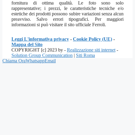
fornitura di ottima qualità. Le foto sono solo
rappresentative; i prezzi, le caratteristiche tecniche e/o
estetiche dei prodotti possono subire variazioni senza alcun
preavviso. Salvo errori tipografici. Per maggiori
informazioni si può visitare il sito ufficiale Ferroli.
Leggi L'informativa privacy
-
Cookie Policy (UE)
-
Mappa del Sito
COPYRIGHT [c] 2023 by -
Realizzazione siti internet
-
Solution Group Communication
|
Siti Roma
Chiama Ora
Whatsapp
Email