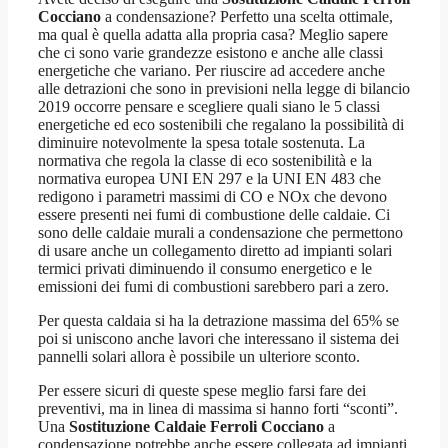
Cocciano
a condensazione? Perfetto una scelta ottimale,
ma qual è quella adatta alla propria casa? Meglio sapere
che ci sono varie grandezze esistono e anche alle classi
energetiche che variano. Per riuscire ad accedere anche
alle detrazioni che sono in previsioni nella legge di bilancio
2019 occorre pensare e scegliere quali siano le 5 classi
energetiche ed eco sostenibili che regalano la possibilità di
diminuire notevolmente la spesa totale sostenuta. La
normativa che regola la classe di eco sostenibilità e la
normativa europea UNI EN 297 e la UNI EN 483 che
redigono i parametri massimi di CO e NOx che devono
essere presenti nei fumi di combustione delle caldaie. Ci
sono delle caldaie murali a condensazione che permettono
di usare anche un collegamento diretto ad impianti solari
termici privati diminuendo il consumo energetico e le
emissioni dei fumi di combustioni sarebbero pari a zero.
Per questa caldaia si ha la detrazione massima del 65% se
poi si uniscono anche lavori che interessano il sistema dei
pannelli solari allora è possibile un ulteriore sconto.
Per essere sicuri di queste spese meglio farsi fare dei
preventivi, ma in linea di massima si hanno forti “sconti”.
Una
Sostituzione Caldaie Ferroli Cocciano
a
condensazione potrebbe anche essere collegata ad impianti