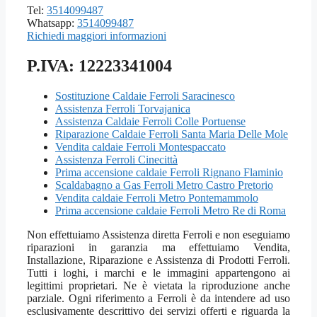
Tel:
3514099487
Whatsapp:
3514099487
Richiedi maggiori informazioni
P.IVA: 12223341004
Sostituzione Caldaie Ferroli Saracinesco
Assistenza Ferroli Torvajanica
Assistenza Caldaie Ferroli Colle Portuense
Riparazione Caldaie Ferroli Santa Maria Delle Mole
Vendita caldaie Ferroli Montespaccato
Assistenza Ferroli Cinecittà
Prima accensione caldaie Ferroli Rignano Flaminio
Scaldabagno a Gas Ferroli Metro Castro Pretorio
Vendita caldaie Ferroli Metro Pontemammolo
Prima accensione caldaie Ferroli Metro Re di Roma
Non effettuiamo Assistenza diretta Ferroli e non eseguiamo
riparazioni in garanzia ma effettuiamo Vendita,
Installazione, Riparazione e Assistenza di Prodotti Ferroli.
Tutti i loghi, i marchi e le immagini appartengono ai
legittimi proprietari. Ne è vietata la riproduzione anche
parziale. Ogni riferimento a Ferroli è da intendere ad uso
esclusivamente descrittivo dei servizi offerti e riguarda la