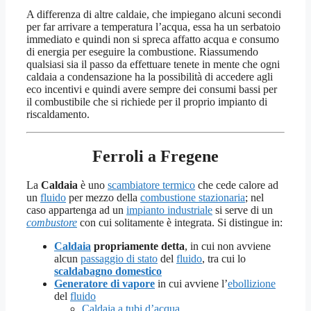
A differenza di altre caldaie, che impiegano alcuni secondi
per far arrivare a temperatura l’acqua, essa ha un serbatoio
immediato e quindi non si spreca affatto acqua e consumo
di energia per eseguire la combustione. Riassumendo
qualsiasi sia il passo da effettuare tenete in mente che ogni
caldaia a condensazione ha la possibilità di accedere agli
eco incentivi e quindi avere sempre dei consumi bassi per
il combustibile che si richiede per il proprio impianto di
riscaldamento.
Ferroli a Fregene
La
Caldaia
è uno
scambiatore termico
che cede calore ad
un
fluido
per mezzo della
combustione stazionaria
; nel
caso appartenga ad un
impianto industriale
si serve di un
combustore
con cui solitamente è integrata. Si distingue in:
Caldaia
propriamente detta
, in cui non avviene
alcun
passaggio di stato
del
fluido
, tra cui lo
scaldabagno domestico
Generatore di vapore
in cui avviene l’
ebollizione
del
fluido
Caldaia a tubi d’acqua