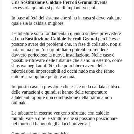
Una
Sostituzione Caldaie Ferroli Granai
diventa
necessaria quando si parla di impianti vecchi.
In base all’età del sistema che si ha in casa si deve valutare
quale sia la caldaia migliore.
Le tubature sono fondamentali quando si deve provvedere
ad una
Sostituzione Caldaie Ferroli Granai
perché esse
possono avere dei problemi che, in fase di collaudo, non si
notano ma con l’uso quotidiano potrebbero rendere
davvero pericoloso la nuova installazione. Nelle case è
possibile ritrovare delle tubature che siano in esterno, come
si usava negli anni ’60, che potrebbero avere delle
microlesioni impercettibili ad occhi nudo ma che fanno
entrare aria oppure perdere acqua.
In questo caso la pressione che esiste nella caldaia subisce
delle variazioni e quindi si hanno delle temperature
altalenanti oppure una combustione della fiamma non
ottimale.
Le tubature in esterno vengono sfruttare con caldaie
murali, vale a dire le strutture che si possono posizionare
nel muro ed hanno degli allacci universali.
Comodissime e molto pratiche.