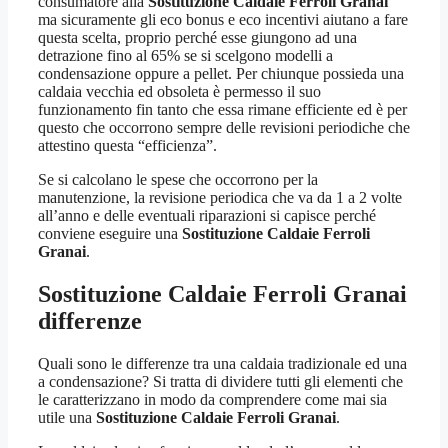
consumatore alla
Sostituzione Caldaie Ferroli Granai
ma sicuramente gli eco bonus e eco incentivi aiutano a fare
questa scelta, proprio perché esse giungono ad una
detrazione fino al 65% se si scelgono modelli a
condensazione oppure a pellet. Per chiunque possieda una
caldaia vecchia ed obsoleta è permesso il suo
funzionamento fin tanto che essa rimane efficiente ed è per
questo che occorrono sempre delle revisioni periodiche che
attestino questa “efficienza”.
Se si calcolano le spese che occorrono per la
manutenzione, la revisione periodica che va da 1 a 2 volte
all’anno e delle eventuali riparazioni si capisce perché
conviene eseguire una
Sostituzione Caldaie Ferroli
Granai
.
Sostituzione Caldaie Ferroli Granai
differenze
Quali sono le differenze tra una caldaia tradizionale ed una
a condensazione? Si tratta di dividere tutti gli elementi che
le caratterizzano in modo da comprendere come mai sia
utile una
Sostituzione Caldaie Ferroli Granai
.