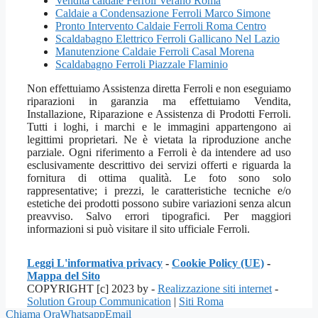
Vendita caldaie Ferroli Verano Roma
Caldaie a Condensazione Ferroli Marco Simone
Pronto Intervento Caldaie Ferroli Roma Centro
Scaldabagno Elettrico Ferroli Gallicano Nel Lazio
Manutenzione Caldaie Ferroli Casal Morena
Scaldabagno Ferroli Piazzale Flaminio
Non effettuiamo Assistenza diretta Ferroli e non eseguiamo
riparazioni in garanzia ma effettuiamo Vendita,
Installazione, Riparazione e Assistenza di Prodotti Ferroli.
Tutti i loghi, i marchi e le immagini appartengono ai
legittimi proprietari. Ne è vietata la riproduzione anche
parziale. Ogni riferimento a Ferroli è da intendere ad uso
esclusivamente descrittivo dei servizi offerti e riguarda la
fornitura di ottima qualità. Le foto sono solo
rappresentative; i prezzi, le caratteristiche tecniche e/o
estetiche dei prodotti possono subire variazioni senza alcun
preavviso. Salvo errori tipografici. Per maggiori
informazioni si può visitare il sito ufficiale Ferroli.
Leggi L'informativa privacy
-
Cookie Policy (UE)
-
Mappa del Sito
COPYRIGHT [c] 2023 by -
Realizzazione siti internet
-
Solution Group Communication
|
Siti Roma
Chiama Ora
Whatsapp
Email