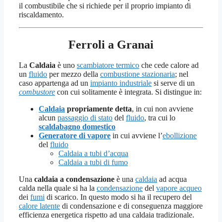
il combustibile che si richiede per il proprio impianto di
riscaldamento.
Ferroli a Granai
La
Caldaia
è uno
scambiatore termico
che cede calore ad
un
fluido
per mezzo della
combustione stazionaria
; nel
caso appartenga ad un
impianto industriale
si serve di un
combustore
con cui solitamente è integrata. Si distingue in:
Caldaia
propriamente detta
, in cui non avviene
alcun
passaggio di stato
del
fluido
, tra cui lo
scaldabagno domestico
Generatore di vapore
in cui avviene l’
ebollizione
del
fluido
Caldaia a tubi d’acqua
Caldaia a tubi di fumo
Una
caldaia a condensazione
è una
caldaia
ad acqua
calda nella quale si ha la
condensazione
del
vapore acqueo
dei
fumi
di scarico. In questo modo si ha il recupero del
calore latente
di condensazione e di conseguenza maggiore
efficienza energetica rispetto ad una caldaia tradizionale.