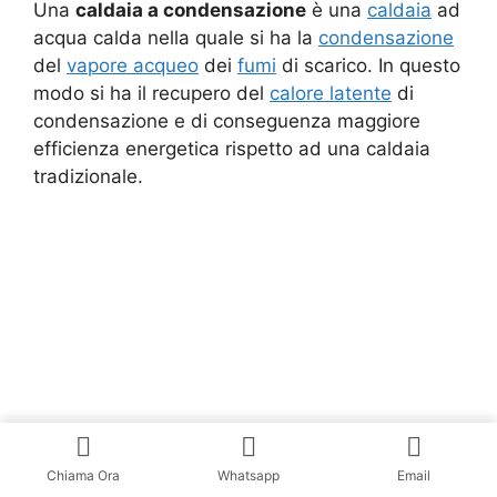
Una
caldaia a condensazione
è una
caldaia
ad
acqua calda nella quale si ha la
condensazione
del
vapore acqueo
dei
fumi
di scarico. In questo
modo si ha il recupero del
calore latente
di
condensazione e di conseguenza maggiore
efficienza energetica rispetto ad una caldaia
tradizionale.
Schema di funzionamento di caldaie a
Chiama Ora
Whatsapp
Email
condensazione. 1- Entrata del gas 2- Entrata