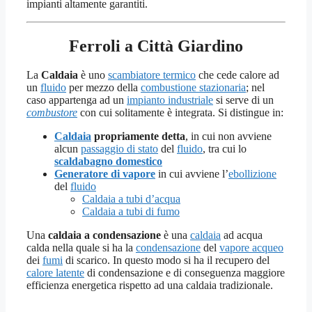
impianti altamente garantiti.
Ferroli a Città Giardino
La
Caldaia
è uno
scambiatore termico
che cede calore ad
un
fluido
per mezzo della
combustione stazionaria
; nel
caso appartenga ad un
impianto industriale
si serve di un
combustore
con cui solitamente è integrata. Si distingue in:
Caldaia
propriamente detta
, in cui non avviene
alcun
passaggio di stato
del
fluido
, tra cui lo
scaldabagno domestico
Generatore di vapore
in cui avviene l’
ebollizione
del
fluido
Caldaia a tubi d’acqua
Caldaia a tubi di fumo
Una
caldaia a condensazione
è una
caldaia
ad acqua
calda nella quale si ha la
condensazione
del
vapore acqueo
dei
fumi
di scarico. In questo modo si ha il recupero del
calore latente
di condensazione e di conseguenza maggiore
efficienza energetica rispetto ad una caldaia tradizionale.