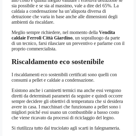
alto costo e quindi meglio valutare l’effettiva detrazione se
sia possibile e se sia al massimo, vale a dire del 65%. La
caldaia a condensazione ha un’aliquota diversa di
detrazione che varia in base anche alle dimensioni degli
ambienti da riscaldare.
Meglio sempre richiedere, nel momento della
Vendita
caldaie Ferroli Città Giardino
, un sopralluogo da parte
di un tecnico, farsi rilasciare un preventivo e parlarne con il
proprio commercialista.
Riscaldamento eco sostenibile
I riscaldamenti eco sostenibili certificati sono quelli con
consumi a pellet e caldaie a condensazione.
Esistono anche i caminetti termici ma anche essi vengono
diretti da determinati parametri da seguire e quindi occorre
sempre decidere gli obiettivi di temperatura che si desidera
avere in casa. I macchinari che funzionano a pellet sono i
migliori poiché essi usano un combustibile a basso costo
che viene ricavato da processi di riciclaggio del legno.
Si riutilizza tutto dal truciolato agli scarti in falegnameria.