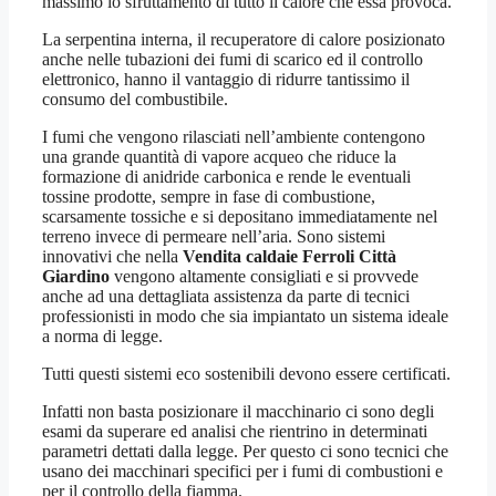
massimo lo sfruttamento di tutto il calore che essa provoca.
La serpentina interna, il recuperatore di calore posizionato
anche nelle tubazioni dei fumi di scarico ed il controllo
elettronico, hanno il vantaggio di ridurre tantissimo il
consumo del combustibile.
I fumi che vengono rilasciati nell’ambiente contengono
una grande quantità di vapore acqueo che riduce la
formazione di anidride carbonica e rende le eventuali
tossine prodotte, sempre in fase di combustione,
scarsamente tossiche e si depositano immediatamente nel
terreno invece di permeare nell’aria. Sono sistemi
innovativi che nella
Vendita caldaie Ferroli Città
Giardino
vengono altamente consigliati e si provvede
anche ad una dettagliata assistenza da parte di tecnici
professionisti in modo che sia impiantato un sistema ideale
a norma di legge.
Tutti questi sistemi eco sostenibili devono essere certificati.
Infatti non basta posizionare il macchinario ci sono degli
esami da superare ed analisi che rientrino in determinati
parametri dettati dalla legge. Per questo ci sono tecnici che
usano dei macchinari specifici per i fumi di combustioni e
per il controllo della fiamma.