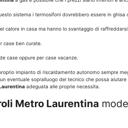
entina
a gas è possibile che i prezzi siano inferiori e anc
uesto sistema i termosifoni dovrebbero essere in ghisa o
e del calore in casa ma hanno lo svantaggio di raffreddar
er case ben curate.
nde case oppure per case vacanze.
l proprio impianto di riscaldamento autonomo sempre megli
n eventuale sopralluogo del tecnico che possa aiutare n
 Laurentina
adeguata alle proprie necessita.
roli Metro Laurentina
model