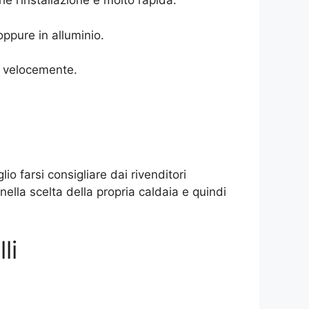
he l’installazione è molto rapida.
ppure in alluminio.
si velocemente.
o farsi consigliare dai rivenditori
ella scelta della propria caldaia e quindi
li