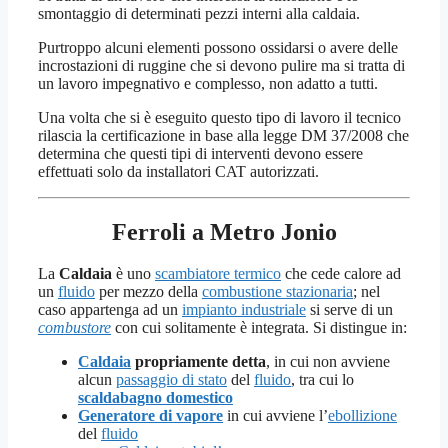
smontaggio di determinati pezzi interni alla caldaia.
Purtroppo alcuni elementi possono ossidarsi o avere delle
incrostazioni di ruggine che si devono pulire ma si tratta di
un lavoro impegnativo e complesso, non adatto a tutti.
Una volta che si è eseguito questo tipo di lavoro il tecnico
rilascia la certificazione in base alla legge DM 37/2008 che
determina che questi tipi di interventi devono essere
effettuati solo da installatori CAT autorizzati.
Ferroli a Metro Jonio
La
Caldaia
è uno
scambiatore termico
che cede calore ad
un
fluido
per mezzo della
combustione stazionaria
; nel
caso appartenga ad un
impianto industriale
si serve di un
combustore
con cui solitamente è integrata. Si distingue in:
Caldaia
propriamente detta
, in cui non avviene
alcun
passaggio di stato
del
fluido
, tra cui lo
scaldabagno domestico
Generatore di vapore
in cui avviene l’
ebollizione
del
fluido