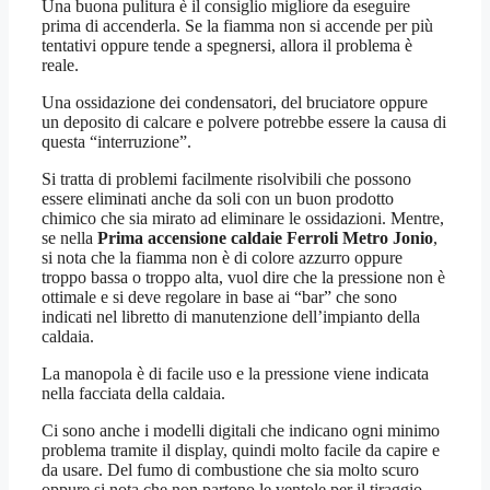
Una buona pulitura è il consiglio migliore da eseguire
prima di accenderla. Se la fiamma non si accende per più
tentativi oppure tende a spegnersi, allora il problema è
reale.
Una ossidazione dei condensatori, del bruciatore oppure
un deposito di calcare e polvere potrebbe essere la causa di
questa “interruzione”.
Si tratta di problemi facilmente risolvibili che possono
essere eliminati anche da soli con un buon prodotto
chimico che sia mirato ad eliminare le ossidazioni. Mentre,
se nella
Prima accensione caldaie Ferroli Metro Jonio
,
si nota che la fiamma non è di colore azzurro oppure
troppo bassa o troppo alta, vuol dire che la pressione non è
ottimale e si deve regolare in base ai “bar” che sono
indicati nel libretto di manutenzione dell’impianto della
caldaia.
La manopola è di facile uso e la pressione viene indicata
nella facciata della caldaia.
Ci sono anche i modelli digitali che indicano ogni minimo
problema tramite il display, quindi molto facile da capire e
da usare. Del fumo di combustione che sia molto scuro
oppure si nota che non partono le ventole per il tiraggio